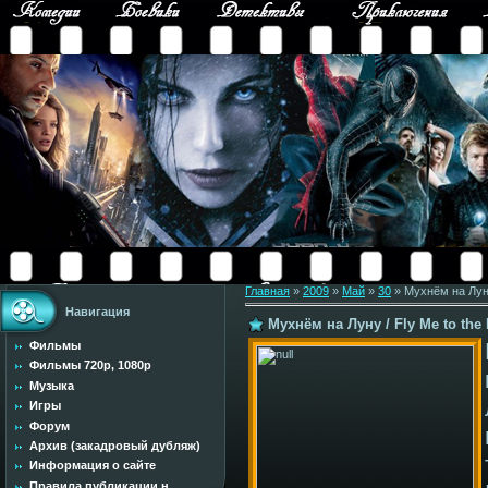
Главная
»
2009
»
Май
»
30
» Мухнём на Луну
Навигация
Мухнём на Луну / Fly Me to the
Фильмы
Фильмы 720p, 1080p
Музыка
Игры
Форум
Архив (закадровый дубляж)
Информация о сайте
Правила публикации н...