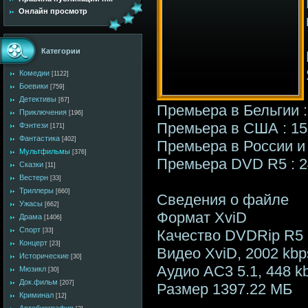
Онлайн просмотр
Категории
Комедии
[1122]
Боевики
[759]
Детективы
[67]
Премьера в Бельгии :
Приключения
[196]
Премьера в США : 15
Фэнтези
[171]
Фантастика
[402]
Премьера в России и 
Мультфильмы
[376]
Премьера DVD R5 : 2
Сказки
[11]
Вестерн
[33]
Триллеры
[660]
Сведения о файле
Ужасы
[662]
Формат XviD
Драма
[1406]
Спорт
Качество DVDRip R5
[33]
Концерт
[23]
Видео XviD, 2002 kbps,
Исторические
[30]
Аудио AC3 5.1, 448 k
Мюзикл
[30]
Док.фильм
[207]
Размер 1397.22 МБ
Криминал
[12]