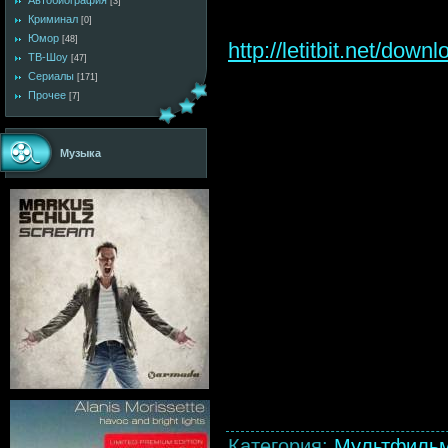
Автобиография
[3]
Криминал
[0]
Юмор
[48]
http://letitbit.net/d
ТВ-Шоу
[47]
Сериалы
[171]
Прочее
[7]
Музыка
Категория
:
Мультфиль