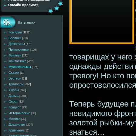
Онлайн просмотр
Категории
Комедии
[1122]
Боевики
[759]
Детективы
[67]
Приключения
[196]
товарищах у него х
Фэнтези
[171]
Фантастика
[402]
однажды действит
Мультфильмы
[376]
Сказки
тревогу! Но кто п
[11]
Вестерн
[33]
опростоволосилс
Триллеры
[660]
Ужасы
[662]
Драма
[1406]
Теперь будущее п
Спорт
[33]
Концерт
[23]
невидимого фронта
Исторические
[30]
Мюзикл
[30]
золотой рыбки-мут
Док.фильм
[207]
знаться…
Криминал
[12]