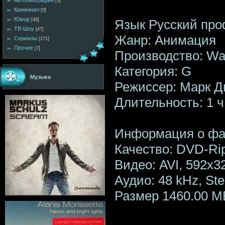
Автобиография
[3]
Криминал
[0]
Юмор
Язык Русский пр
[48]
ТВ-Шоу
[47]
Жанр: Анимация
Сериалы
[171]
Прочее
[7]
Производство: Wal
Категория: G
Музыка
Режиссер: Марк Ди
Длительность: 1 ч
Информация о фа
Качество: DVD-Ri
Видео: AVI, 592x32
Аудио: 48 kHz, St
Размер 1460.00 M