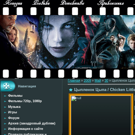
Главная
»
2009
»
Май
»
30
» Цыпленок Цыпа /
Навигация
Цыпленок Цыпа / Chicken Little
Фильмы
Фильмы 720p, 1080p
Музыка
Игры
Форум
Архив (закадровый дубляж)
Информация о сайте
Правила публикации н...