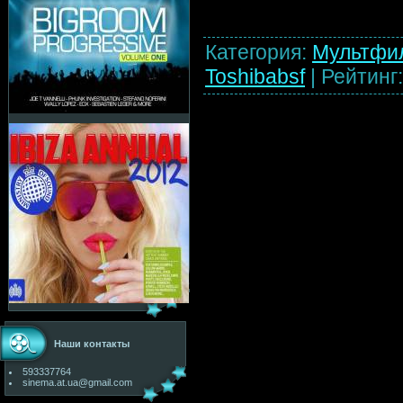
Категория
:
Мультфи
Toshibabsf
|
Рейтинг
Наши контакты
593337764
sinema.at.ua@gmail.com