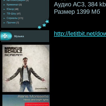
Автобиография
[3]
Аудио АС3, 384 kb/
Криминал
[0]
Юмор
Размер 1399 Мб
[48]
ТВ-Шоу
[47]
Сериалы
[171]
Прочее
[7]
http://letitbit.net
Музыка