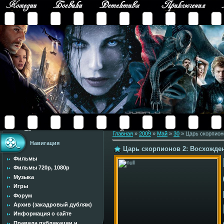
Главная
»
2009
»
Май
»
30
» Царь скорпионов
Навигация
Царь скорпионов 2: Восхождение
Фильмы
Фильмы 720p, 1080p
Музыка
Игры
Форум
Архив (закадровый дубляж)
Информация о сайте
Правила публикации н...