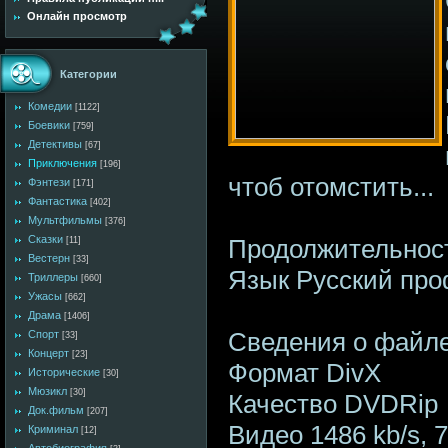
Онлайн просмотр
Категории
Комедии
[1122]
Боевики
[759]
Детективы
[67]
Приключения
[196]
чтоб отомстить...
Фэнтези
[171]
Фантастика
[402]
Мультфильмы
[376]
Сказки
Продолжительност
[11]
Вестерн
[33]
Язык Русский пр
Триллеры
[660]
Ужасы
[662]
Драма
[1406]
Сведения о файл
Спорт
[33]
Концерт
[23]
Формат DivX
Исторические
[30]
Мюзикл
[30]
Качество DVDRip
Док.фильм
[207]
Видео 1486 kb/s, 
Криминал
[12]