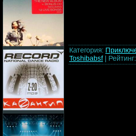
Категория
:
Приключ
Toshibabsf
|
Рейтинг