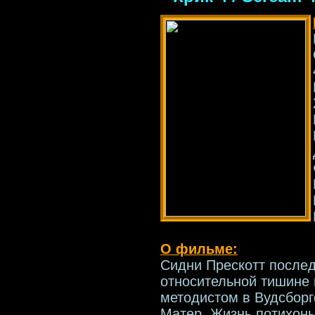
О фильме:
Сидни Прескотт послед
относительной тишине 
методистом в Вудсборг
Матер. Жизнь потихонь