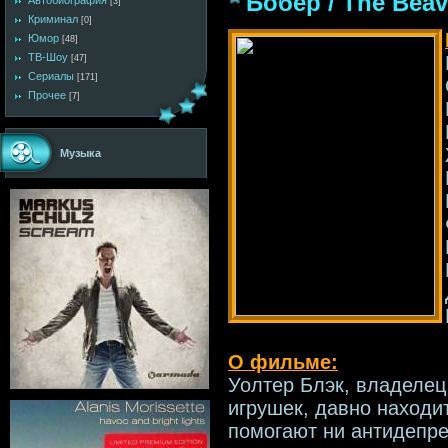
Бобер / The Beav
Автобиография
[3]
Криминал
[0]
Юмор
[48]
ТВ-Шоу
[47]
Сериалы
[171]
Прочее
[7]
Музыка
О фильме:
Уолтер Блэк, владелец
игрушек, давно находит
помогают ни антидепре