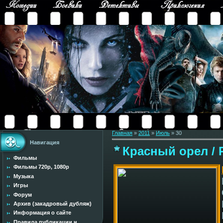
Главная
»
2011
»
Июль
»
30
Навигация
Красный орел / R
Фильмы
Фильмы 720p, 1080p
Музыка
Игры
Форум
Архив (закадровый дубляж)
Информация о сайте
Правила публикации н...