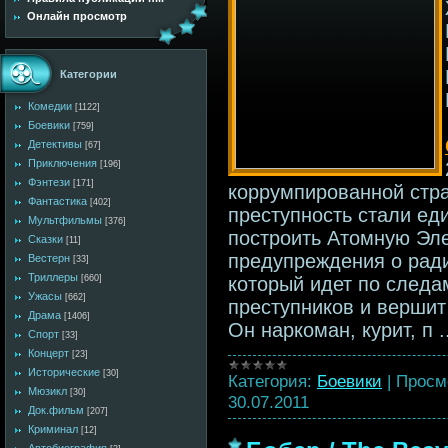
Онлайн просмотр
Категории
Комедии
[1122]
Боевики
[759]
Детективы
[67]
Приключения
[196]
Фэнтези
[171]
коррумпированной стра
Фантастика
[402]
преступность стали ед
Мультфильмы
[376]
построить Атомную Эл
Сказки
[11]
предупреждения о ради
Вестерн
[33]
Триллеры
[660]
который идет по следа
Ужасы
[662]
преступников и вершит
Драма
[1406]
Он наркоман, курит, п
.
Спорт
[33]
Концерт
[23]
Исторические
[30]
Категория:
Боевики
|
Просм
Мюзикл
[30]
30.07.2011
Док.фильм
[207]
Криминал
[12]