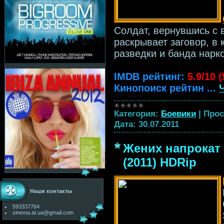
Солдат, вернувшись с 
раскрывает заговор, в
разведки и банда нарк
IMDB рейтинг:
5.9/10 
Кинопоиск рейтин
...
Категория:
Боевики
|
Прос
Дата:
30.07.2011
Жених напрокат 
(2011) HDRip
Наши контакты
593337764
sinema.at.ua@gmail.com