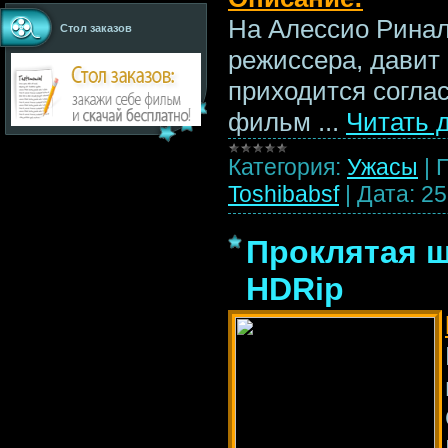
На Алессио Ринал
Стол заказов
режиссера, давит
приходится соглас
фильм
...
Читать 
Категория:
Ужасы
|
Toshibabsf
|
Дата:
25
Проклятая шк
HDRip