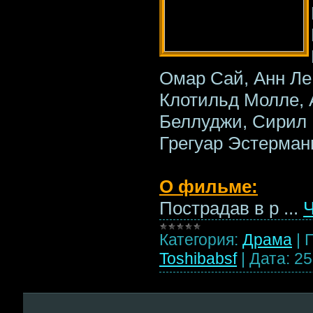
Омар Сай, Анн Ле
Клотильд Молле, 
Беллуджи, Сирил 
Грегуар Эстерман
О фильме:
Пострадав в р
...
Ч
Категория:
Драма
|
Toshibabsf
|
Дата:
25