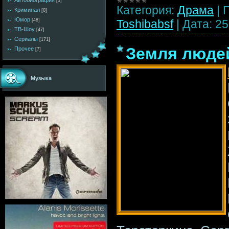
Автобиография
[3]
Категория:
Драма
|
Криминал
[0]
Юмор
Toshibabsf
|
Дата:
25
[48]
ТВ-Шоу
[47]
Сериалы
[171]
Земля людей
Прочее
[7]
Музыка