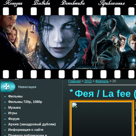
Главная
»
2012
»
Февраль
»
25
Навигация
Фея / La fee
Фильмы
Фильмы 720p, 1080p
Музыка
Игры
Форум
Архив (закадровый дубляж)
Информация о сайте
Правила публикации н...