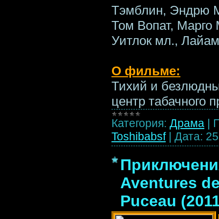
Тэмблин, Эндрю М
Том Вопат, Марго
Уитлок мл., Лайа
О фильме:
Тихий и безлюдн
центр табачного 
Категория:
Драма
|
Toshibabsf
|
Дата:
25
Приключения
Aventures de 
Puceau (201