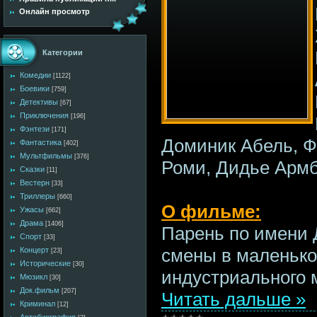
Онлайн просмотр
Категории
Комедии
[1122]
Боевики
[759]
Детективы
[67]
Приключения
[196]
Фэнтези
[171]
Доминик Абель, Ф
Фантастика
[402]
Мультфильмы
[376]
Роми, Дидье Армб
Сказки
[11]
Вестерн
[33]
Триллеры
[660]
О фильме:
Ужасы
[662]
Драма
[1406]
Парень по имени 
Спорт
[33]
смены в маленько
Концерт
[23]
Исторические
[30]
индустриального 
Мюзикл
[30]
Док.фильм
[207]
Читать дальше »
Криминал
[12]