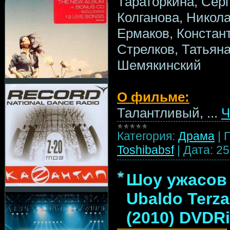
Тараторкина, Сер
Колганова, Никол
Ермаков, Констан
Стрелков, Татьян
Шемякинский
О фильме:
Талантливый,
...
Ч
Категория:
Драма
|
Toshibabsf
|
Дата:
25
Шоу ужасов 
Ubaldo Terza
(2010) DVDR