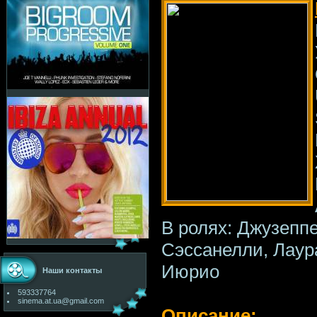
В ролях: Джузепп
Сэссанелли, Лаур
Июрио
Наши контакты
593337764
sinema.at.ua@gmail.com
Описание: