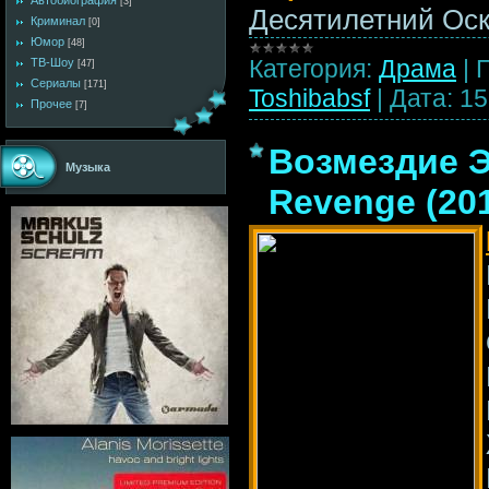
Автобиография
[3]
Десятилетний Ос
Криминал
[0]
Юмор
[48]
Категория:
Драма
|
ТВ-Шоу
[47]
Сериалы
[171]
Toshibabsf
|
Дата:
15
Прочее
[7]
Возмездие Эр
Музыка
Revenge (20