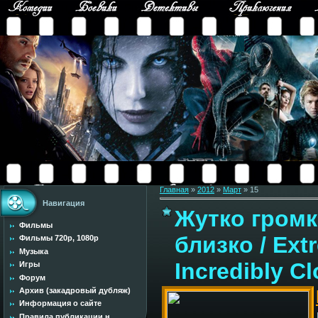
Главная
»
2012
»
Март
»
15
Навигация
Жутко громк
Фильмы
близко / Ext
Фильмы 720p, 1080p
Музыка
Incredibly C
Игры
Форум
Архив (закадровый дубляж)
Информация о сайте
Правила публикации н...