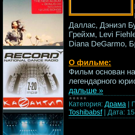
Даллас, Дэниэл Бу
Грейхм, Levi Fiehl
Diana DeGarmo, Б
О фильме:
Фильм основан на
легендарного юри
дальше »
Категория:
Драма
|
Toshibabsf
|
Дата:
15