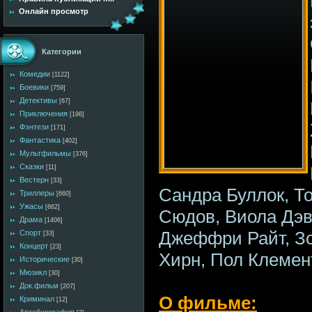
Онлайн просмотр
Категории
Комедии
[1122]
Боевики
[759]
Детективы
[67]
Приключения
[196]
Фэнтези
[171]
Фантастика
[402]
Мультфильмы
[376]
Сказки
[11]
Вестерн
[33]
Сандра Буллок, Т
Триллеры
[660]
Ужасы
[662]
Сюдов, Виола Дэв
Драма
[1406]
Джеффри Райт, Зо
Спорт
[33]
Концерт
[23]
Хирн, Пол Клемен
Исторические
[30]
Мюзикл
[30]
Док.фильм
[207]
О фильме:
Криминал
[12]