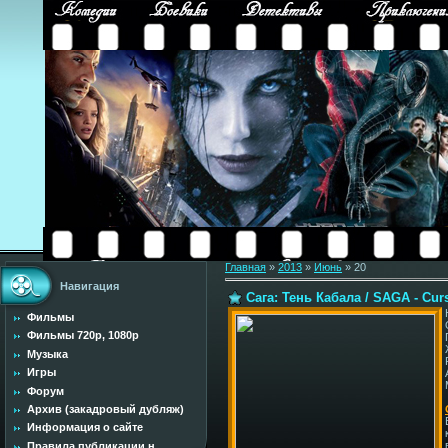
Главная
»
2013
»
Июнь
»
20
Навигация
Сага: Тень Кабала / SAGA - Cur
Фильмы
Фильмы 720p, 1080p
Музыка
Игры
Форум
Архив (закадровый дубляж)
Информация о сайте
Правила публикации н...