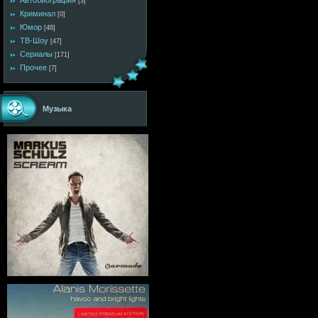
Автобиография
[3]
Криминал
[0]
Юмор
[48]
ТВ-Шоу
[47]
Сериалы
[171]
Прочее
[7]
Музыка