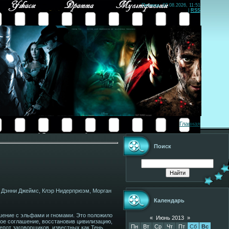
Пятница, 07.08.2026, 11:51
|
RSS
Главная
Поиск
, Дэнни Джеймс, Клэр Нидерпрюэм, Морган
Календарь
ашение с эльфами и гномами. Это положило
«
Июнь 2013
»
ное соглашение, восстановив цивилизацию,
Пн
Вт
Ср
Чт
Пт
Сб
Вс
епот заговорщиков, известных как Тень…