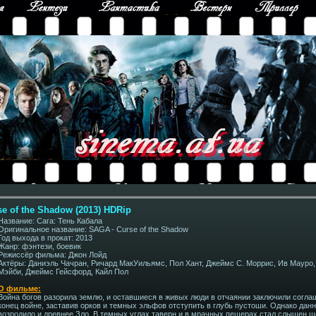
se of the Shadow (2013) HDRip
Название: Сага: Тень Кабала
Оригинальное название: SAGA - Curse of the Shadow
Год выхода в прокат: 2013
Жанр: фэнтези, боевик
Режиссёр фильма: Джон Лойд
Актёры: Даниэль Чачран, Ричард МакУильямс, Пол Хант, Джеймс С. Моррис, Ив Мауро
Мэйби, Джеймс Гейсфорд, Кайл Пол
О фильме:
Война богов разорила землю, и оставшиеся в живых люди в отчаянии заключили согл
конец войне, заставив орков и темных эльфов отступить в глубь пустоши. Однако дан
возродило и древнее Зло. В темных углах таверн и в мрачных пещерах стал слышен ш