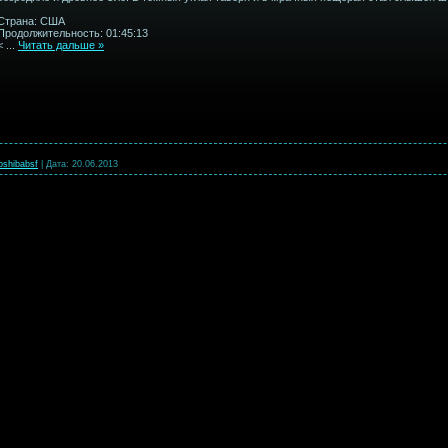
Страна: США
Продолжительность: 01:45:13
<
...
Читать дальше »
oshibabsf
|
Дата:
20.06.2013