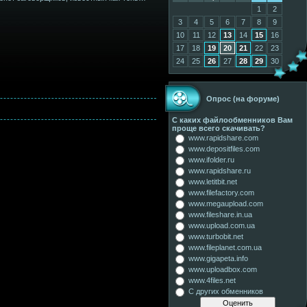
1
2
3
4
5
6
7
8
9
10
11
12
13
14
15
16
17
18
19
20
21
22
23
24
25
26
27
28
29
30
Опрос (на форуме)
С каких файлообменников Вам
проще всего скачивать?
www.rapidshare.com
www.depositfiles.com
www.ifolder.ru
www.rapidshare.ru
www.letitbit.net
www.filefactory.com
www.megaupload.com
www.fileshare.in.ua
www.upload.com.ua
www.turbobit.net
www.fileplanet.com.ua
www.gigapeta.info
www.uploadbox.com
www.4files.net
С других обменников