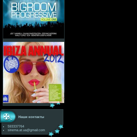
Наши контакты
593337764
sinema.at.ua@gmail.com