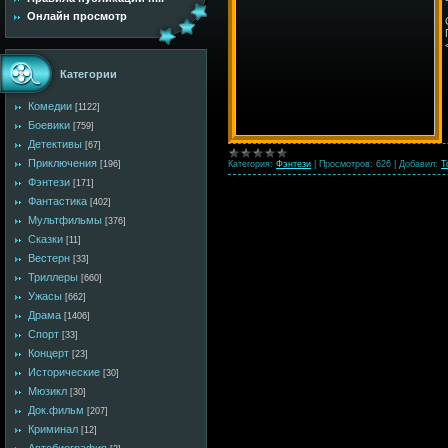
Онлайн просмотр
Категории
Комедии
[1122]
Боевики
[759]
Детективы
[67]
Приключения
Категория:
Фэнтези
|
Просмотров:
626
|
Добавил:
T
[196]
Фэнтези
[171]
Фантастика
[402]
Мультфильмы
[376]
Сказки
[11]
Вестерн
[33]
Триллеры
[660]
Ужасы
[662]
Драма
[1406]
Спорт
[33]
Концерт
[23]
Исторические
[30]
Мюзикл
[30]
Док.фильм
[207]
Криминал
[12]