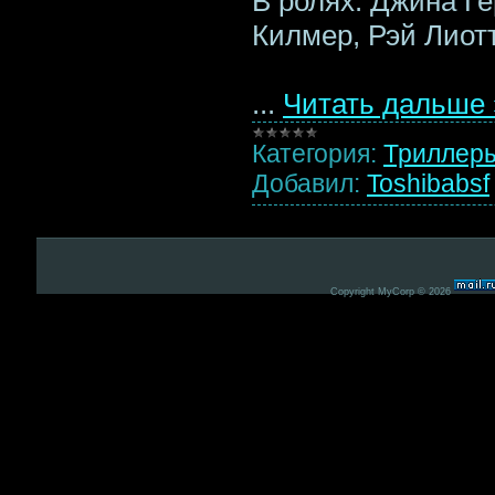
В ролях: Джина Г
Килмер, Рэй Лиот
...
Читать дальше 
Категория:
Триллер
Добавил:
Toshibabsf
Copyright MyCorp © 2026