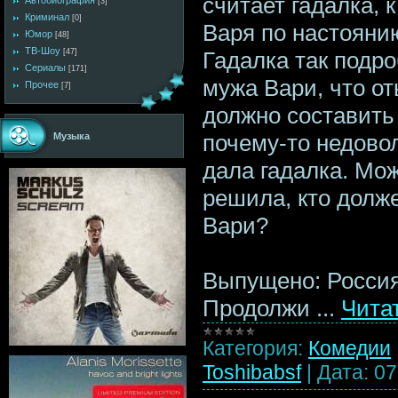
считает гадалка, 
Автобиография
[3]
Криминал
[0]
Варя по настояни
Юмор
[48]
ТВ-Шоу
Гадалка так подр
[47]
Сериалы
[171]
мужа Вари, что от
Прочее
[7]
должно составить 
почему-то недово
Музыка
дала гадалка. Мож
решила, кто долж
Вари?
Выпущено: Росси
Продолжи
...
Чита
Категория:
Комедии
Toshibabsf
|
Дата:
07