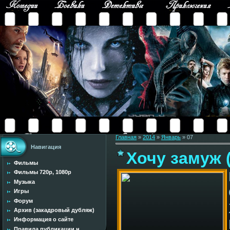
Главная
»
2014
»
Январь
»
07
Навигация
Хочу замуж 
Фильмы
Фильмы 720p, 1080p
Музыка
Игры
Форум
Архив (закадровый дубляж)
Информация о сайте
Правила публикации н...