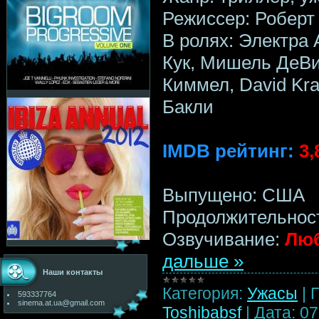
Режиссер: Роберт
В ролях: Электра 
Кук, Мишель ДеВи
Киммел, David Kr
Бакли
IMDB рейтинг:
3,
Выпущено: США
Продолжительност
Озвучивание:
Люб
дальше »
Наши контакты
Категория:
Ужасы
|
593337764
sinema.at.ua@gmail.com
Toshibabsf
|
Дата:
07