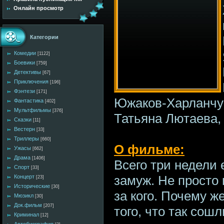
Онлайн просмотр
Категории
Комедии
[1122]
Боевики
[759]
Детективы
[67]
Приключения
[196]
Фэнтези
[171]
Южаков-Харланчук
Фантастика
[402]
Мультфильмы
[376]
Татьяна Лютаева,
Сказки
[11]
Вестерн
[33]
Триллеры
[660]
О фильме:
Ужасы
[662]
Драма
[1406]
Всего три недели 
Спорт
[33]
замуж. Не просто 
Концерт
[23]
Исторические
[30]
за кого. Почему ж
Мюзикл
[30]
Док.фильм
[207]
того, что так сош
Криминал
[12]