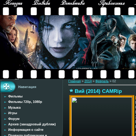
Главная
»
2014
»
Февраль
»
02
Навигация
Вий (2014) CAMRip
Фильмы
Фильмы 720p, 1080p
Музыка
Игры
Форум
Архив (закадровый дубляж)
Информация о сайте
Правила публикации н...