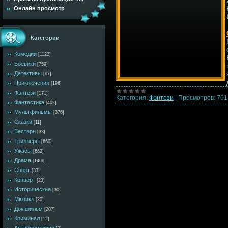
Онлайн просмотр
Категории
Комедии
[1122]
Боевики
[759]
Детективы
[67]
Приключения
[196]
Фэнтези
[171]
Категория:
Фэнтези
|
Просмотров:
761
Фантастика
[402]
Мультфильмы
[376]
Сказки
[11]
Вестерн
[33]
Триллеры
[660]
Ужасы
[662]
Драма
[1406]
Спорт
[33]
Концерт
[23]
Исторические
[30]
Мюзикл
[30]
Док.фильм
[207]
Криминал
[12]