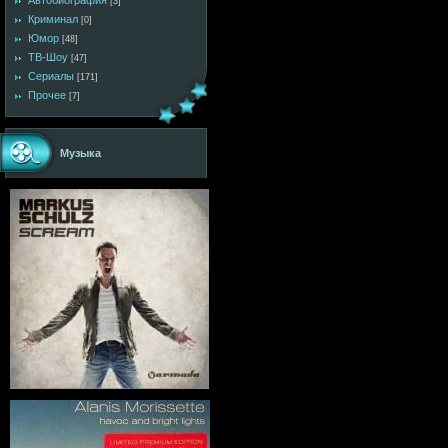
Автобиография
[3]
Криминал
[0]
Юмор
[48]
ТВ-Шоу
[47]
Сериалы
[171]
Прочее
[7]
Музыка