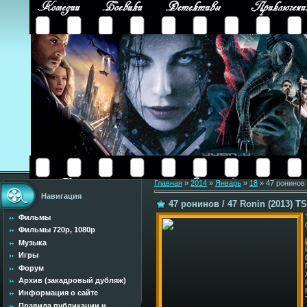
Главная
»
2014
»
Январь
»
18
» 47 ронинов 
Навигация
47 ронинов / 47 Ronin (2013) TS
Фильмы
Фильмы 720p, 1080p
Музыка
Игры
Форум
Архив (закадровый дубляж)
Информация о сайте
Правила публикации н...