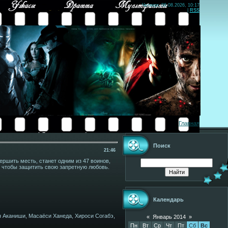
Четверг, 06.08.2026, 10:17
|
RSS
Главная
Поиск
21:46
ршить месть, станет одним из 47 воинов,
, чтобы защитить свою запретную любовь.
Календарь
н Аканиши, Масаёси Ханеда, Хироси Согабэ,
«
Январь 2014
»
Пн
Вт
Ср
Чт
Пт
Сб
Вс