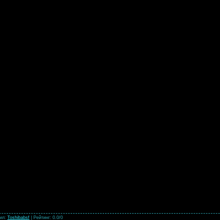
ил
:
Toshibabsf
|
Рейтинг
:
0.0
/
0