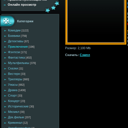
Онлайн просмотр
Категории
Комедии
[1122]
Боевики
[759]
Детективы
[67]
Приключения
[196]
Размер: 2,100 Mb
Фэнтези
[171]
Скачать:
Сэмпл
Фантастика
[402]
Мультфильмы
[376]
Сказки
[11]
Вестерн
[33]
Триллеры
[660]
Ужасы
[662]
Драма
[1406]
Спорт
[33]
Концерт
[23]
Исторические
[30]
Мюзикл
[30]
Док.фильм
[207]
Криминал
[12]