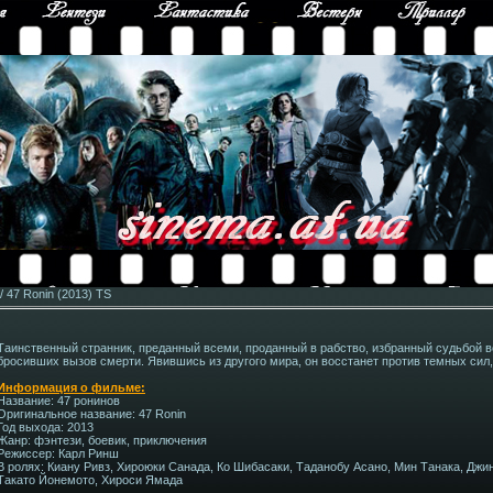
/ 47 Ronin (2013) TS
Таинственный странник, преданный всеми, проданный в рабство, избранный судьбой ве
бросивших вызов смерти. Явившись из другого мира, он восстанет против темных сил
Информация о фильме:
Название: 47 ронинов
Оригинальное название: 47 Ronin
Год выхода: 2013
Жанр: фэнтези, боевик, приключения
Режиссер: Карл Ринш
В ролях: Киану Ривз, Хироюки Санада, Ко Шибасаки, Таданобу Асано, Мин Танака, Джи
Такато Йонемото, Хироси Ямада