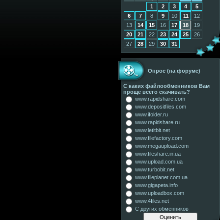
1
2
3
4
5
6
7
8
9
10
11
12
13
14
15
16
17
18
19
20
21
22
23
24
25
26
27
28
29
30
31
Опрос (на форуме)
С каких файлообменников Вам
проще всего скачивать?
www.rapidshare.com
www.depositfiles.com
www.ifolder.ru
www.rapidshare.ru
www.letitbit.net
www.filefactory.com
www.megaupload.com
www.fileshare.in.ua
www.upload.com.ua
www.turbobit.net
www.fileplanet.com.ua
www.gigapeta.info
www.uploadbox.com
www.4files.net
С других обменников