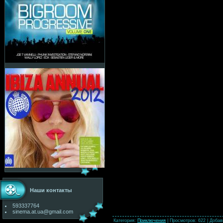
Наши контакты
593337764
sinema.at.ua@gmail.com
Категория
:
Приключения
|
Просмотров
: 622 |
Добав