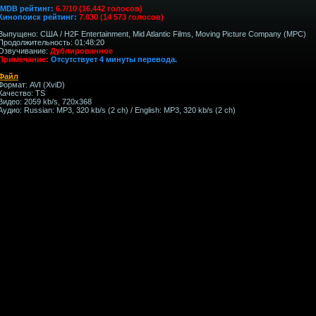
IMDB рейтинг:
6.7/10 (16,442 голосов)
Кинопоиск рейтинг:
7.030 (14 573 голосов)
Выпущено: США / H2F Entertainment, Mid Atlantic Films, Moving Picture Company (MPC)
Продолжительность: 01:48:20
Озвучивание:
Дублированное
Примечание:
Отсутствует 4 минуты перевода.
Файл
Формат: AVI (XviD)
Качество: TS
Видео: 2059 kb/s, 720x368
Аудио: Russian: MP3, 320 kb/s (2 ch) / English: MP3, 320 kb/s (2 ch)