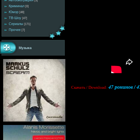
Автобиография
[3]
Криминал
[0]
Юмор
[48]
ТВ-Шоу
[47]
Сериалы
[171]
Прочее
[7]
Музыка
47 ронинов / 4
Cкачать / Download: