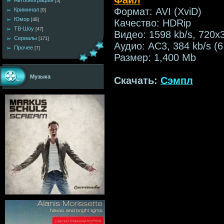
Автобиография
[3]
Формат: AVI (XviD)
Криминал
[0]
Юмор
[48]
Качество: HDRip
ТВ-Шоу
[47]
Видео: 1598 kb/s, 720x
Сериалы
[171]
Аудио: AC3, 384 kb/s (6
Прочее
[7]
Размер: 1,400 Mb
Музыка
Скачать:
Сэмпл