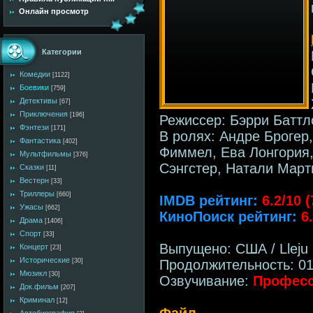
Онлайн просмотр
Категории
Комедии
[1122]
Боевики
[759]
Детективы
[67]
Приключения
[196]
Режиссер: Бэрри Баттл
Фэнтези
[171]
В ролях: Андре Брогер
Фантастика
[402]
Фиммел, Ева Лонгория,
Мультфильмы
[376]
Сэнгстер, Натали Март
Сказки
[11]
Вестерн
[33]
Триллеры
[660]
IMDB рейтинг:
6.2/10 
Ужасы
[662]
КиноПоиск рейтинг:
6
Драма
[1406]
Спорт
[33]
Выпущено: США / Lleju P
Концерт
[23]
Исторические
Продолжительность: 01
[30]
Мюзикл
[30]
Озвучивание:
Професс
Док.фильм
[207]
Криминал
[12]
Файл