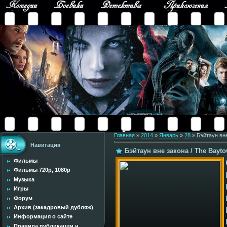
Главная
»
2014
»
Январь
»
28
» Бэйтаун вне
Навигация
Бэйтаун вне закона / The Bayto
Фильмы
Фильмы 720p, 1080p
Музыка
Игры
Форум
Архив (закадровый дубляж)
Информация о сайте
Правила публикации н...