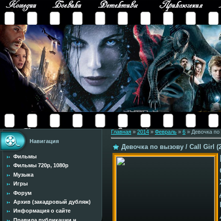
Главная
»
2014
»
Февраль
»
6
» Девочка по в
Навигация
Девочка по вызову / Call Girl (
Фильмы
Фильмы 720p, 1080p
Музыка
Игры
Форум
Архив (закадровый дубляж)
Информация о сайте
Правила публикации н...