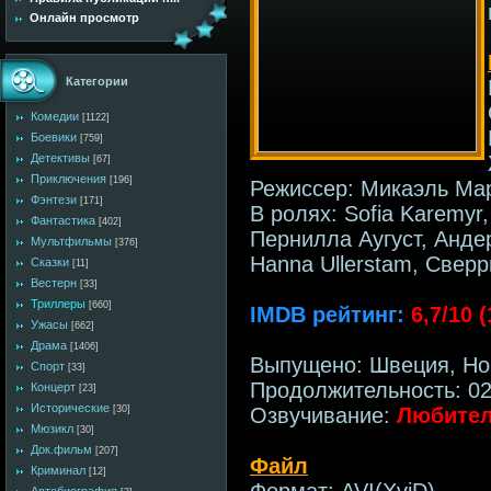
Онлайн просмотр
Категории
Комедии
[1122]
Боевики
[759]
Детективы
[67]
Приключения
[196]
Режиссер: Микаэль Ма
Фэнтези
[171]
В ролях: Sofia Karemy
Фантастика
[402]
Пернилла Аугуст, Анде
Мультфильмы
[376]
Hanna Ullerstam, Сверр
Сказки
[11]
Вестерн
[33]
Триллеры
[660]
IMDB рейтинг:
6,7/10 
Ужасы
[662]
Драма
[1406]
Выпущено: Швеция, Но
Спорт
[33]
Продолжительность: 02
Концерт
[23]
Исторические
Озвучивание:
Любител
[30]
Мюзикл
[30]
Док.фильм
[207]
Файл
Криминал
[12]
Формат: AVI(XviD)