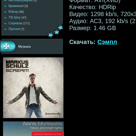
Автобиография
[3]
Качество: HDRip
Криминал
[0]
Юмор
[48]
Видео: 1298 kb/s, 720x
ТВ-Шоу
[47]
Аудио: AC3, 192 kb/s (2
Сериалы
[171]
Размер: 1.46 GB
Прочее
[7]
Скачать:
Сэмпл
Музыка