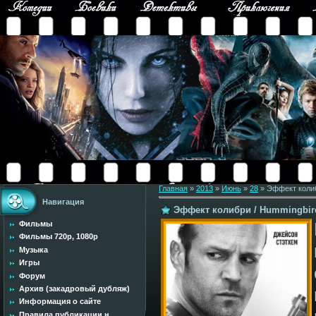
Главная
»
2013
»
Июнь
»
28
» Эффект колиб
Навигация
Эффект колибри / Hummingbir
Фильмы
Фильмы 720p, 1080p
Музыка
Игры
Форум
Архив (закадровый дубляж)
Информация о сайте
Правила публикации н...