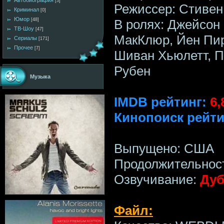
Автобиография
[3]
Режиссер: Стивен
Криминал
[0]
Юмор
В ролях: Джейсон 
[48]
ТВ-Шоу
[47]
МакКлюр, Йен Пир
Сериалы
[171]
Прочее
[7]
Шиван Хьюлетт, По
Рубен
Музыка
IMDB рейтинг:
6,
Кинопоиск рейти
Выпущено: США
Продолжительност
Озвучивание:
Дуб
Файл: