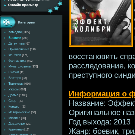
Онлайн просмотр
Категории
Комедии
[1122]
Боевики
[759]
Детективы
[67]
Приключения
[196]
восстановить спр
Фэнтези
[171]
Фантастика
[402]
расследование, ко
Мультфильмы
[376]
Сказки
преступного синди
[11]
Вестерн
[33]
Триллеры
[660]
Ужасы
[662]
Информация о ф
Драма
[1406]
Название: Эффек
Спорт
[33]
Концерт
[23]
Оригинальное наз
Исторические
[30]
Мюзикл
[30]
Год выхода: 2013
Док.фильм
[207]
Жанр: боевик, тр
Криминал
[12]