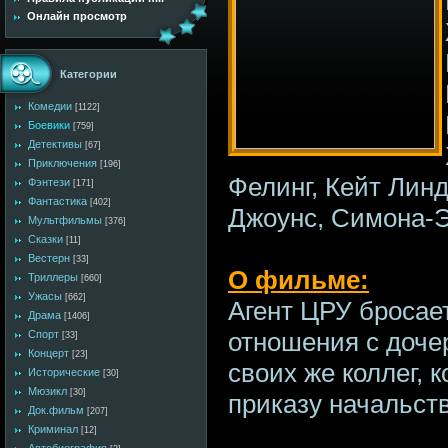
Онлайн просмотр
Категории
Комедии
[1122]
Боевики
[759]
Детективы
[67]
Приключения
[196]
Фелинг, Кейт Линд
Фэнтези
[171]
Фантастика
[402]
Джоунс, Симона-
Мультфильмы
[376]
Сказки
[11]
Вестерн
[33]
О фильме:
Триллеры
[660]
Ужасы
[662]
Агент ЦРУ бросае
Драма
[1406]
отношения с доче
Спорт
[33]
Концерт
[23]
своих же коллег, 
Исторические
[30]
Мюзикл
[30]
приказу начальств
Док.фильм
[207]
Криминал
[12]