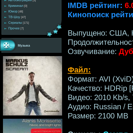
Автобиография
[3]
IMDB рейтинг:
6.
Криминал
[0]
Юмор
Кинопоиск рейти
[48]
ТВ-Шоу
[47]
Сериалы
[171]
Прочее
[7]
Выпущено: США, К
Продолжительност
Музыка
Озвучивание:
Дуб
Файл:
Формат: AVI (XviD
Качество: HDRip [
Видео: 2010 Kb/s,
Аудио: Russian / E
Размер: 2100 MB