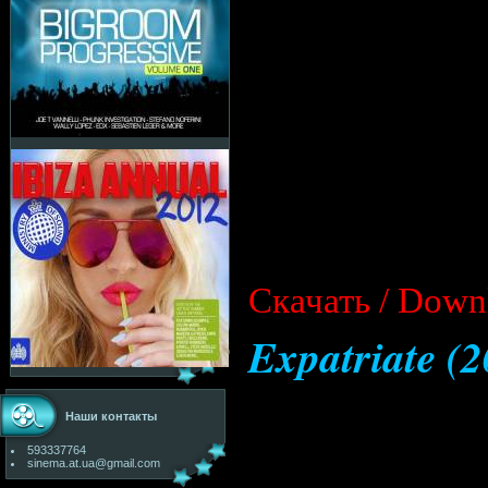
Cкачать / Down
Expatriate (
Наши контакты
593337764
sinema.at.ua@gmail.com