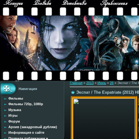
Главная
»
2013
»
Июнь
»
26
» Экспат / The 
Навигация
Экспат / The Expatriate (2012) 
Фильмы
Фильмы 720p, 1080p
Музыка
Игры
Форум
Архив (закадровый дубляж)
Информация о сайте
Правила публикации н...