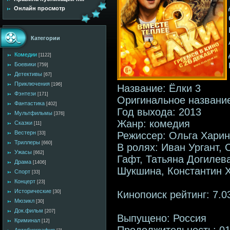
Онлайн просмотр
Категории
Комедии
[1122]
Боевики
[759]
Детективы
[67]
Приключения
[196]
Название: Ёлки 3
Фэнтези
[171]
Оригинальное название
Фантастика
[402]
Год выхода: 2013
Мультфильмы
[376]
Жанр: комедия
Сказки
[11]
Вестерн
Режиссер: Ольга Харин
[33]
Триллеры
[660]
В ролях: Иван Ургант,
Ужасы
[662]
Гафт, Татьяна Догилев
Драма
[1406]
Шукшина, Константин Х
Спорт
[33]
Концерт
[23]
Исторические
Кинопоиск рейтинг: 7.0
[30]
Мюзикл
[30]
Док.фильм
[207]
Выпущено: Россия
Криминал
[12]
Продолжительность: 01