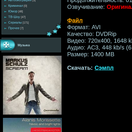
Автобиография
[3]
Озвучивание:
Оригина
Криминал
[0]
Юмор
[48]
ТВ-Шоу
[47]
Файл
Сериалы
[171]
Формат: AVI
Прочее
[7]
Качество: DVDRip
Видео: 720х400, 1648 
Музыка
Аудио: AC3, 448 kb/s (6
Размер: 1400 MB
Скачать:
Сэмпл