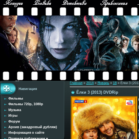
Главная
»
2014
»
Январь
»
18
» Ёлки 3 (20
Навигация
Ёлки 3 (2013) DVDRip
Фильмы
Фильмы 720p, 1080p
Музыка
Игры
Форум
Архив (закадровый дубляж)
Информация о сайте
Правила публикации н...