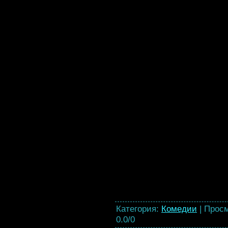
Категория
:
Комедии
|
Прос
0.0
/
0