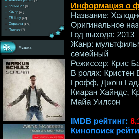
Автобиография
[3]
Информация о ф
Криминал
[0]
Юмор
Название: Холодн
[48]
ТВ-Шоу
[47]
Оригинальное наз
Сериалы
[171]
Прочее
[7]
Год выхода: 2013
Жанр: мультфильм
Музыка
семейный
Режиссер: Крис Б
В ролях: Кристен
Грофф, Джош Гад,
Киаран Хайндс, К
Майа Уилсон
IMDB рейтинг:
8,
Кинопоиск рейти