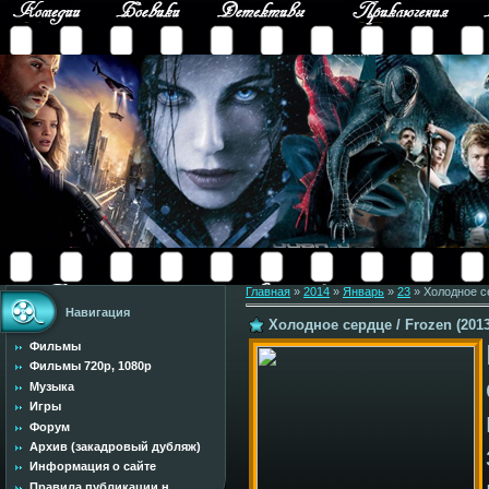
Главная
»
2014
»
Январь
»
23
» Холодное с
Навигация
Холодное сердце / Frozen (201
Фильмы
Фильмы 720p, 1080p
Музыка
Игры
Форум
Архив (закадровый дубляж)
Информация о сайте
Правила публикации н...