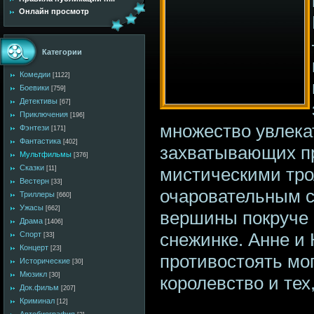
Онлайн просмотр
Категории
Комедии
[1122]
Боевики
[759]
Детективы
[67]
Приключения
[196]
множество увлека
Фэнтези
[171]
Фантастика
[402]
захватывающих пр
Мультфильмы
[376]
Сказки
мистическими тро
[11]
Вестерн
[33]
очаровательным с
Триллеры
[660]
Ужасы
[662]
вершины покруче 
Драма
[1406]
снежинке. Анне и
Спорт
[33]
Концерт
[23]
противостоять мо
Исторические
[30]
Мюзикл
[30]
королевство и тех
Док.фильм
[207]
Криминал
[12]