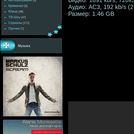
Автобиография
[3]
Аудио: AC3, 192 kb/s (2
Криминал
[0]
Юмор
[48]
Размер: 1.46 GB
ТВ-Шоу
[47]
Сериалы
[171]
Прочее
[7]
Музыка