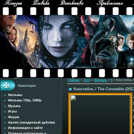
Главная
»
2014
»
Февраль
»
4
» Констебль /
Навигация
Констебль / The Constable (201
Фильмы
Фильмы 720p, 1080p
Музыка
Игры
Форум
Архив (закадровый дубляж)
Информация о сайте
Правила публикации н...