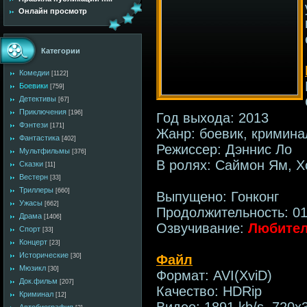
Онлайн просмотр
Категории
Комедии
[1122]
Боевики
[759]
Детективы
[67]
Приключения
[196]
Год выхода: 2013
Фэнтези
[171]
Жанр: боевик, кримина
Фантастика
[402]
Режиссер: Дэннис Ло
Мультфильмы
[376]
В ролях: Саймон Ям, Х
Сказки
[11]
Вестерн
[33]
Триллеры
[660]
Выпущено: Гонконг
Ужасы
[662]
Продолжительность: 01
Драма
[1406]
Озвучивание:
Любител
Спорт
[33]
Концерт
[23]
Исторические
Файл
[30]
Мюзикл
[30]
Формат: AVI(XviD)
Док.фильм
[207]
Качество: HDRip
Криминал
[12]
Видео: 1891 kb/s, 720x