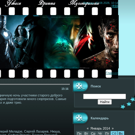
Пятница, 07.08.2026, 10:14
|
RSS
Главная
Поиск
15:16
дничную ночь участники старого доброго
нария подготовили много сюрпризов. Самые
х и даже трио.
Календарь
«
Январь 2014
»
алерий Меладзе, Сергей Лазарев, Нюша,
Пн
Вт
Ср
Чт
Пт
Сб
Вс
онов, София Ротару, Таисия Повалий,