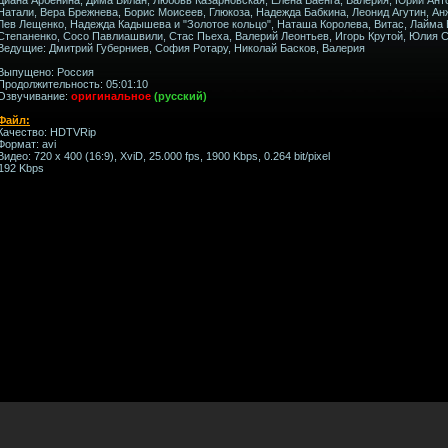
Натали, Вера Брежнева, Борис Моисеев, Глюкоза, Надежда Бабкина, Леонид Агутин, Ан
Лев Лещенко, Надежда Кадышева и "Золотое кольцо", Наташа Королева, Витас, Лайма 
Степаненко, Сосо Павлиашвили, Стас Пьеха, Валерий Леонтьев, Игорь Крутой, Юлия 
Ведущие: Дмитрий Губерниев, София Ротару, Николай Басков, Валерия
Выпущено: Россия
Продолжительность: 05:01:10
Озвучивание:
оригинальное
(русский)
Файл:
Качество: HDTVRip
Формат: avi
Видео: 720 x 400 (16:9), XviD, 25.000 fps, 1900 Kbps, 0.264 bit/pixel
 192 Kbps