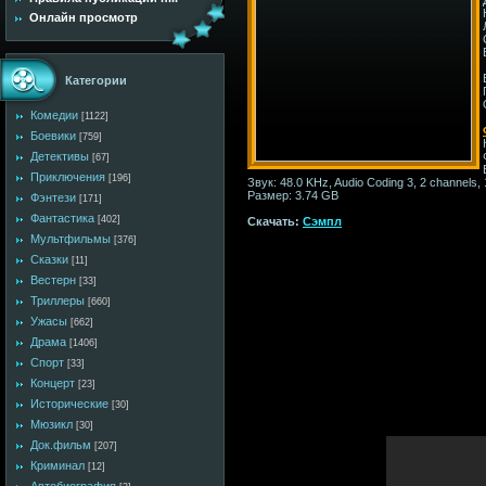
Онлайн просмотр
Категории
Комедии
[1122]
Боевики
[759]
Детективы
[67]
Приключения
[196]
Звук: 48.0 KHz, Audio Coding 3, 2 channels,
Размер: 3.74 GB
Фэнтези
[171]
Фантастика
[402]
Скачать:
Сэмпл
Мультфильмы
[376]
Сказки
[11]
Вестерн
[33]
Триллеры
[660]
Ужасы
[662]
Драма
[1406]
Спорт
[33]
Концерт
[23]
Исторические
[30]
Мюзикл
[30]
Док.фильм
[207]
Криминал
[12]