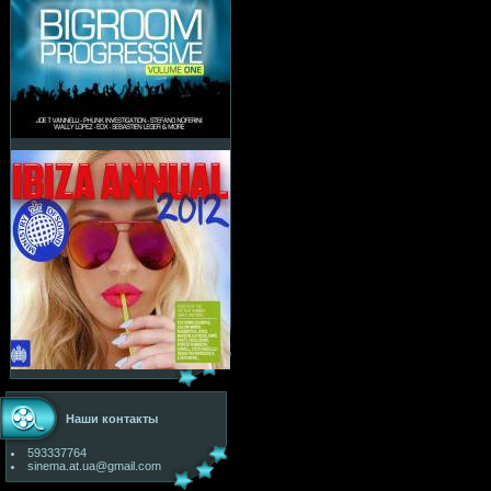
Наши контакты
593337764
sinema.at.ua@gmail.com