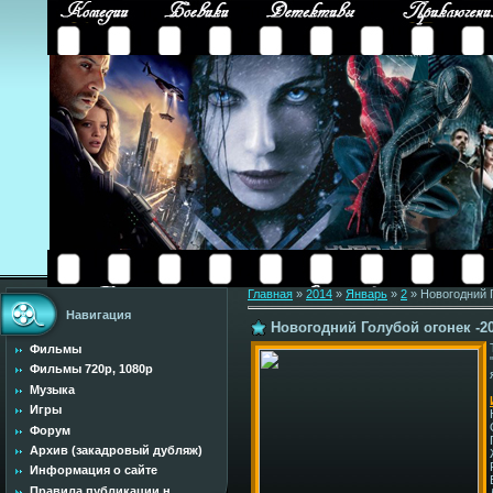
Главная
»
2014
»
Январь
»
2
» Новогодний Г
Навигация
Новогодний Голубой огонек -20
Фильмы
Фильмы 720p, 1080p
Музыка
Игры
Форум
Архив (закадровый дубляж)
Информация о сайте
Правила публикации н...