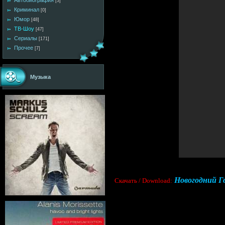
Автобиография
[3]
Криминал
[0]
Юмор
[48]
ТВ-Шоу
[47]
Сериалы
[171]
Прочее
[7]
Музыка
Новогодний Го
Cкачать / Download: