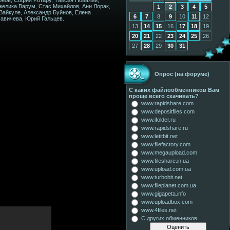
желика Варум, Стас Михайлов, Ани Лорак,
1
2
3
4
5
Вайкуле, Александр Буйнов, Елена
6
7
8
9
10
11
12
Савичева, Юрий Гальцев.
13
14
15
16
17
18
19
20
21
22
23
24
25
26
27
28
29
30
31
Опрос (на форуме)
С каких файлообменников Вам
проще всего скачивать?
www.rapidshare.com
www.depositfiles.com
www.ifolder.ru
www.rapidshare.ru
www.letitbit.net
www.filefactory.com
www.megaupload.com
www.fileshare.in.ua
www.upload.com.ua
www.turbobit.net
www.fileplanet.com.ua
www.gigapeta.info
www.uploadbox.com
www.4files.net
С других обменников