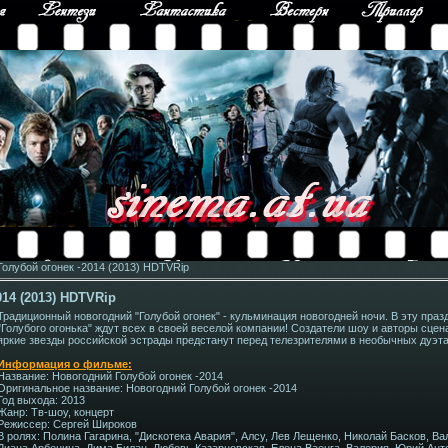
олубой огонек -2014 (2013) HDTVRip
14 (2013) HDTVRip
Традиционный новогодний "Голубой огонек" - кульминация новогодней ночи. В эту праз
"Голубого огонька" ждут всех в своей веселой компании! Создатели шоу и авторы сце
яркие звезды российской эстрады предстанут перед телезрителями в необычных дуэта
Информация о фильме:
Название: Новогодний Голубой огонек -2014
Оригинальное название: Новогодний Голубой огонек -2014
Год выхода: 2013
Жанр: Тв-шоу, концерт
Режиссер: Сергей Широков
В ролях: Полина Гагарина, "Дискотека Авария", Алсу, Лев Лещенко, Николай Басков, В
Диана Арбенина, Дима Билан, Любовь Казарновская, Елена Ваенга, Валерия, Юрий Ант