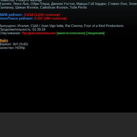
В ролях: Люси Лью, Обри Плаза, Джонни Уэстон, Марша Гэй Харден, Стивен Лэнг, Элле
Галлахер, Шиван Фэллон, Сайобхан Фэллон, Тоби Регбо
IMDB рейтинг:
5.6/10 (1,243 голосов)
КиноПоиск рейтинг:
6.257 (300 голосов)
Выпущено: Италия, США / Jean Vigo Italia, Rai Cinema, Four of a Kind Productions
Продолжительность: 01:39:18
Озвучивание:
Профессиональное
(многоголосное) [лицензия]
Файл
Формат: AVI (XviD)
Качество: HDRip