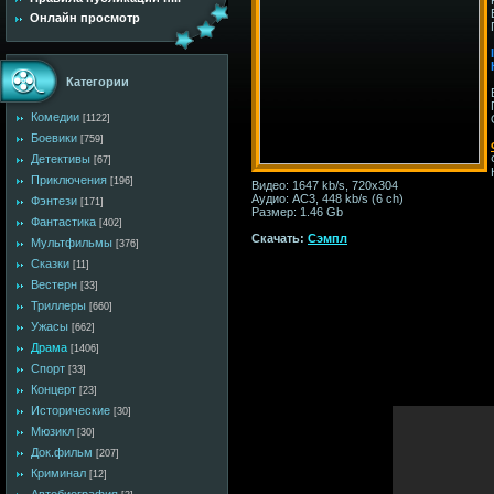
Онлайн просмотр
Категории
Комедии
[1122]
Боевики
[759]
Детективы
[67]
Приключения
[196]
Видео: 1647 kb/s, 720x304
Аудио: AC3, 448 kb/s (
6 ch)
Фэнтези
[171]
Размер: 1.46 Gb
Фантастика
[402]
Скачать:
Сэмпл
Мультфильмы
[376]
Сказки
[11]
Вестерн
[33]
Триллеры
[660]
Ужасы
[662]
Драма
[1406]
Спорт
[33]
Концерт
[23]
Исторические
[30]
Мюзикл
[30]
Док.фильм
[207]
Криминал
[12]