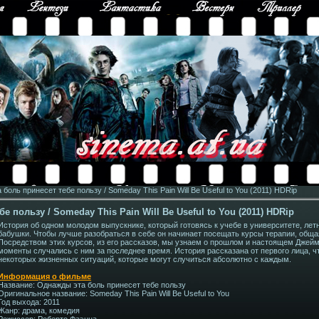
боль принесет тебе пользу / Someday This Pain Will Be Useful to You (2011) HDRip
 пользу / Someday This Pain Will Be Useful to You (2011) HDRip
История об одном молодом выпускнике, который готовясь к учебе в университете, летн
бабушки. Чтобы лучше разобраться в себе он начинает посещать курсы терапии, общ
Посредством этих курсов, из его рассказов, мы узнаем о прошлом и настоящем Джейм
моменты случались с ним за последнее время. История рассказана от первого лица, ч
некоторых жизненных ситуаций, которые могут случиться абсолютно с каждым.
Информация о фильме
Название: Однажды эта боль принесет тебе пользу
Оригинальное название: Someday This Pain Will Be Useful to You
Год выхода: 2011
Жанр: драма, комедия
Режиссер: Роберто Фаэнца