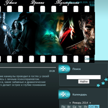
Суббота, 08.08.2026, 12:15
|
RSS
Главная
Поиск
19:28
ие каникулы проводил в гостях у своей
аясь с личным психотерапевтом.
са, какие забавные и драматические
то делает острее и глубже понимание
Календарь
«
Январь 2014
»
Пн
Вт
Ср
Чт
Пт
Сб
Вс