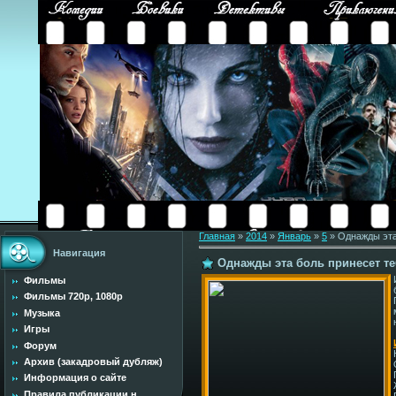
Главная
»
2014
»
Январь
»
5
» Однажды эта 
Навигация
Однажды эта боль принесет тебе
Фильмы
Фильмы 720p, 1080p
Музыка
Игры
Форум
Архив (закадровый дубляж)
Информация о сайте
Правила публикации н...