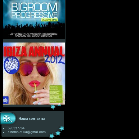
Наши контакты
593337764
sinema.at.ua@gmail.com