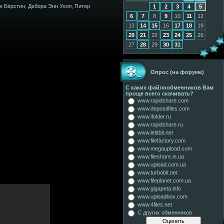
н Бёрстин, Дебора Энн Уолл, Питер
1
2
3
4
5
6
7
8
9
10
11
12
13
14
15
16
17
18
19
20
21
22
23
24
25
26
27
28
29
30
31
Опрос (на форуме)
С каких файлообменников Вам
проще всего скачивать?
www.rapidshare.com
www.depositfiles.com
www.ifolder.ru
www.rapidshare.ru
www.letitbit.net
www.filefactory.com
www.megaupload.com
www.fileshare.in.ua
www.upload.com.ua
www.turbobit.net
www.fileplanet.com.ua
www.gigapeta.info
www.uploadbox.com
www.4files.net
С других обменников