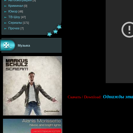
Автобиография
[3]
Криминал
[0]
Юмор
[48]
ТВ-Шоу
[47]
Сериалы
[171]
Прочее
[7]
Музыка
Однажды эта б
Cкачать / Download: