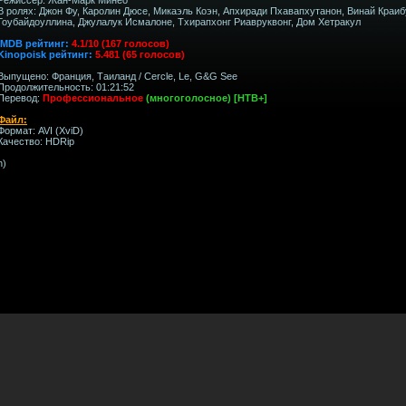
В ролях: Джон Фу, Каролин Дюсе, Микаэль Коэн, Апхиради Пхавапхутанон, Винай Краиб
Гоубайдоуллина, Джулалук Исмалоне, Тхирапхонг Риавруквонг, Дом Хетракул
IMDB рейтинг:
4.1/10 (167 голосов)
Kinopoisk рейтинг:
5.481 (65 голосов)
Выпущено: Франция, Таиланд / Cercle, Le, G&G See
Продолжительность: 01:21:52
Перевод:
Профессиональное
(многоголосное) [НТВ+]
Файл:
Формат: AVI (XviD)
Качество: HDRip
h)