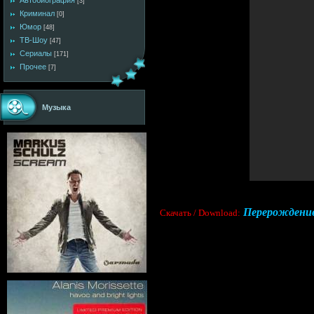
Автобиография
[3]
Криминал
[0]
Юмор
[48]
ТВ-Шоу
[47]
Сериалы
[171]
Прочее
[7]
Музыка
Перерождение 
Cкачать / Download: