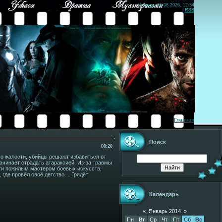
Четверг, 06.08.2026, 12:34
|
RSS
Главная
Поиск
00:20
о жалости, убийцы решают избавиться от
начинает страдать атараксией. Из-за травмы
рти пожилым мастером боевых искусств,
 где провёл своё детство… Грядёт
Календарь
«
Январь 2014
»
Пн
Вт
Ср
Чт
Пт
Сб
Вс