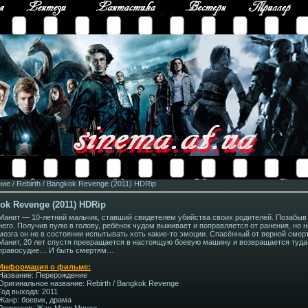
е / Rebirth / Bangkok Revenge (2011) HDRip
ok Revenge (2011) HDRip
Манит — 10-летний мальчик, ставший свидетелем убийства своих родителей. Позабыв 
него. Получив пулю в голову, ребёнок чудом выживает и поправляется от ранения, но 
мозга он не в состоянии испытывать хоть какие-то эмоции. Спасённый от верной сме
Манит, 20 лет спустя превращается в настоящую боевую машину и возвращается туда,
правосудие… И быть смертям…
Информация о фильме:
Название: Перерождение
Оригинальное название: Rebirth / Bangkok Revenge
Год выхода: 2011
Жанр: боевик, драма
Режиссер: Жан-Марк Минео