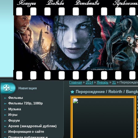
Главная
»
2014
»
Январь
»
31
» Перерождени
Навигация
Перерождение / Rebirth / Bangk
Фильмы
Фильмы 720p, 1080p
Музыка
Игры
Форум
Архив (закадровый дубляж)
Информация о сайте
Правила публикации н...