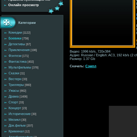
Онлайн просмотр
Категории
Комедии
[1122]
Боевики
[759]
Детективы
[67]
Приключения
[196]
Видео: 1996 kb/s, 720x384
Аудио: Russian / English: AC3, 192 kb/s (2 c
Фэнтези
[171]
Размер: 1.37 Gb
Фантастика
[402]
Скачать:
Сэмпл
Мультфильмы
[376]
Сказки
[11]
Вестерн
[33]
Триллеры
[660]
Ужасы
[662]
Драма
[1406]
Спорт
[33]
Концерт
[23]
Исторические
[30]
Мюзикл
[30]
Док.фильм
[207]
Криминал
[12]