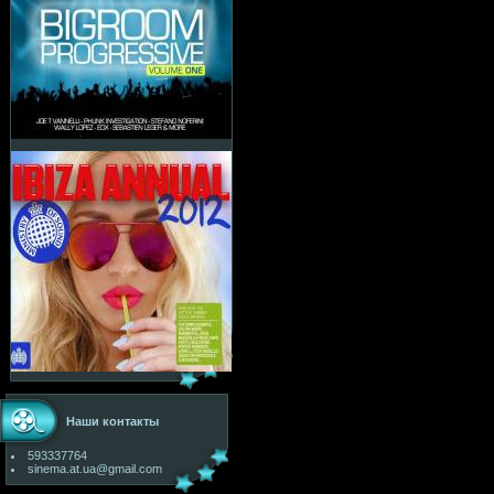
Наши контакты
593337764
sinema.at.ua@gmail.com