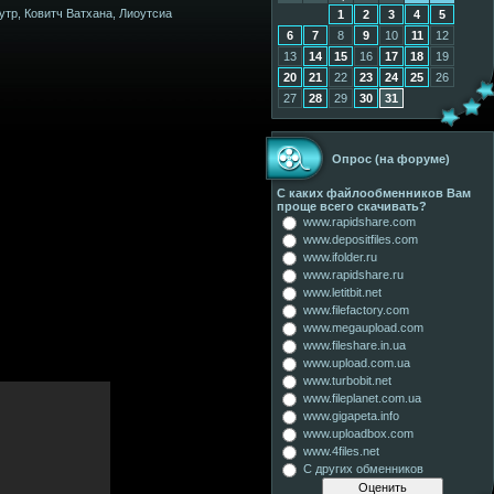
утр, Ковитч Ватхана, Лиоутсиа
1
2
3
4
5
6
7
8
9
10
11
12
13
14
15
16
17
18
19
20
21
22
23
24
25
26
27
28
29
30
31
Опрос (на форуме)
С каких файлообменников Вам
проще всего скачивать?
www.rapidshare.com
www.depositfiles.com
www.ifolder.ru
www.rapidshare.ru
www.letitbit.net
www.filefactory.com
www.megaupload.com
www.fileshare.in.ua
www.upload.com.ua
www.turbobit.net
www.fileplanet.com.ua
www.gigapeta.info
www.uploadbox.com
www.4files.net
С других обменников