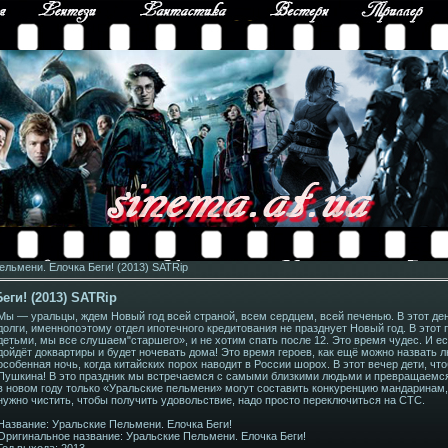
льмени. Елочка Беги! (2013) SATRip
ги! (2013) SATRip
Мы — уральцы, ждем Новый год всей страной, всем сердцем, всей печенью. В этот де
долги, именнопоэтому отдел ипотечного кредитования не празднует Новый год. В этот
детьми, мы все слушаем"старшего», и не хотим спать после 12. Это время чудес. И ес
дойдёт доквартиры и будет ночевать дома! Это время героев, как ещё можно назвать л
особенная ночь, когда китайских порох наводит в России шорох. В этот вечер дети, ч
Пушкина! В это праздник мы встречаемся с самыми близкими людьми и превращаемс
в новом году только «Уральские пельмени» могут составить конкуренцию мандаринам, 
нужно чистить, чтобы получить удовольствие, надо просто переключиться на СТС.
Название: Уральские Пельмени. Елочка Беги!
Оригинальное название: Уральские Пельмени. Елочка Беги!
Год выхода: 2013