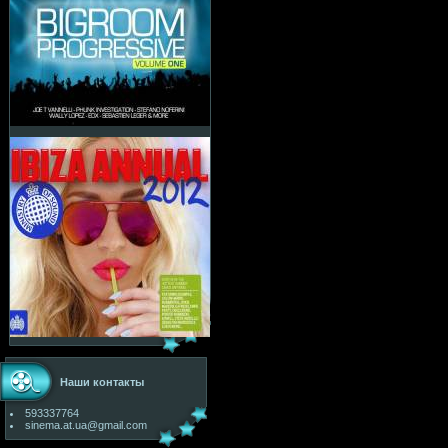
Наши контакты
593337764
sinema.at.ua@gmail.com