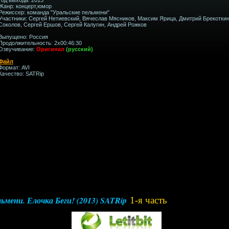
Жанр: концерт,юмор
Режиссер: команда "Уральские пельмени"
Участники: Сергей Нетиевский, Вячеслав Мясников, Максим Ярица, Дмитрий Брекотки
Соколов, Сергей Ершов, Сергей Калугин, Андрей Рожков
Выпущено: Россия
Продолжительность: 2x00:46:30
Озвучивание:
Оригинал
(русский)
Файл
Формат: AVI
Качество: SATRip
ьмени. Елочка Беги! (2013) SATRip
1-я часть