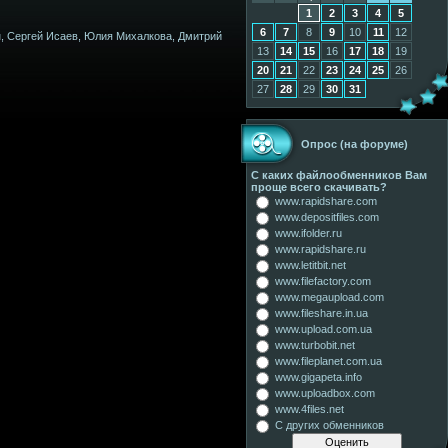
1
2
3
4
5
6
7
8
9
10
11
12
н, Сергей Исаев, Юлия Михалкова, Дмитрий
13
14
15
16
17
18
19
20
21
22
23
24
25
26
27
28
29
30
31
Опрос (на форуме)
С каких файлообменников Вам
проще всего скачивать?
www.rapidshare.com
www.depositfiles.com
www.ifolder.ru
www.rapidshare.ru
www.letitbit.net
www.filefactory.com
www.megaupload.com
www.fileshare.in.ua
www.upload.com.ua
www.turbobit.net
www.fileplanet.com.ua
www.gigapeta.info
www.uploadbox.com
www.4files.net
С других обменников