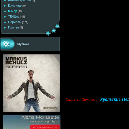
Автобиография
[3]
Криминал
[0]
Юмор
[48]
ТВ-Шоу
[47]
Сериалы
[171]
Прочее
[7]
Музыка
Уральские Пел
Cкачать / Download: