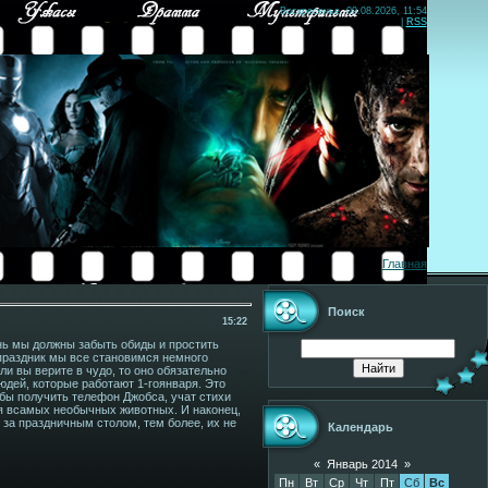
Воскресенье, 09.08.2026, 11:54
|
RSS
Главная
Поиск
15:22
нь мы должны забыть обиды и простить
 праздник мы все становимся немного
ли вы верите в чудо, то оно обязательно
юдей, которые работают 1-гоянваря. Это
тобы получить телефон Джобса, учат стихи
я всамых необычных животных. И наконец,
за праздничным столом, тем более, их не
Календарь
«
Январь 2014
»
Пн
Вт
Ср
Чт
Пт
Сб
Вс