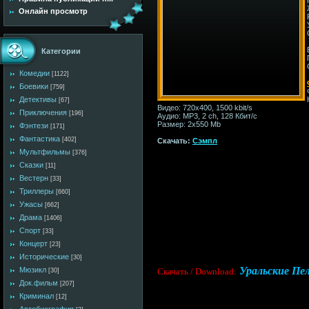
Онлайн просмотр
Категории
Комедии
[1122]
Боевики
[759]
Детективы
[67]
Видео: 720x400, 1500 kbit/s
Приключения
[196]
Аудио: MP3, 2 ch, 128 Кбит/с
Размер: 2x550 Mb
Фэнтези
[171]
Фантастика
[402]
Скачать:
Сэмпл
Мультфильмы
[376]
Сказки
[11]
Вестерн
[33]
Триллеры
[660]
Ужасы
[662]
Драма
[1406]
Спорт
[33]
Концерт
[23]
Исторические
[30]
Уральские Пел
Мюзикл
Cкачать / Download:
[30]
Док.фильм
[207]
Криминал
[12]