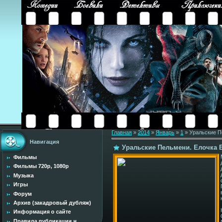
Главная
»
2014
»
Январь
»
1
» Уральские Пе
Навигация
Уральские Пельмени. Елочка Бе
Фильмы
Фильмы 720p, 1080p
Музыка
Игры
Форум
Архив (закадровый дубляж)
Информация о сайте
Правила публикации н...