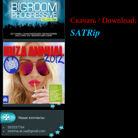
Cкачать / Download:
SATRip
Наши контакты
593337764
sinema.at.ua@gmail.com