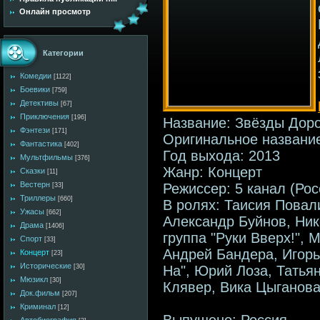
Онлайн просмотр
Категории
Комедии
[1122]
Боевики
[759]
Детективы
[67]
Приключения
[196]
Название: Звёзды Дор
Фэнтези
[171]
Оригинальное названи
Фантастика
[402]
Год выхода: 2013
Мультфильмы
[376]
Жанр: Концерт
Сказки
[11]
Вестерн
Режиссер: 5 канал (Рос
[33]
Триллеры
[660]
В ролях: Таисия Повал
Ужасы
[662]
Александр Буйнов, Ник
Драма
[1406]
группа "Руки Вверх!", 
Спорт
[33]
Андрей Бандера, Игорь
Концерт
[23]
Исторические
На", Юрий Лоза, Татья
[30]
Мюзикл
[30]
Клявер, Вика Цыганов
Док.фильм
[207]
Криминал
[12]
Выпущено: Россия