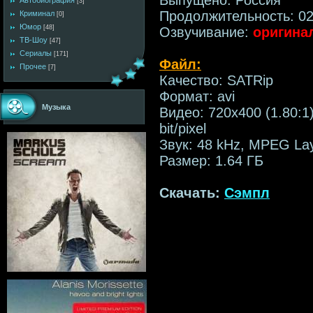
Автобиография
[3]
Продолжительность: 02
Криминал
[0]
Юмор
[48]
Озвучивание:
оригина
ТВ-Шоу
[47]
Сериалы
[171]
Файл:
Прочее
[7]
Качество: SATRip
Формат: avi
Музыка
Видео: 720x400 (1.80:1)
bit/pixel
Звук: 48 kHz, MPEG Lay
Размер: 1.64 ГБ
Скачать:
Сэмпл