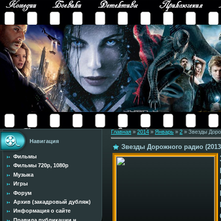
Главная
»
2014
»
Январь
»
2
» Звезды Доро
Навигация
Звезды Дорожного радио (2013
Фильмы
Фильмы 720p, 1080p
Музыка
Игры
Форум
Архив (закадровый дубляж)
Информация о сайте
Правила публикации н...