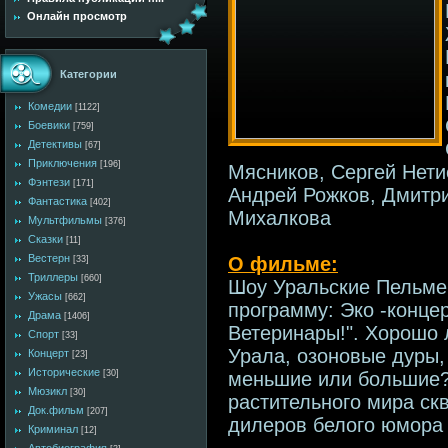
Онлайн просмотр
Категории
Комедии
[1122]
Боевики
[759]
Детективы
[67]
Приключения
[196]
Мясников, Сергей Нети
Фэнтези
[171]
Андрей Рожков, Дмитр
Фантастика
[402]
Михалкова
Мультфильмы
[376]
Сказки
[11]
Вестерн
О фильме:
[33]
Триллеры
[660]
Шоу Уральские Пельме
Ужасы
[662]
программу: Эко -конц
Драма
[1406]
Ветеринары!". Хорошо 
Спорт
[33]
Урала, озоновые дуры, 
Концерт
[23]
Исторические
меньшие или большие?
[30]
Мюзикл
[30]
растительного мира с
Док.фильм
[207]
дилеров белого юмора 
Криминал
[12]