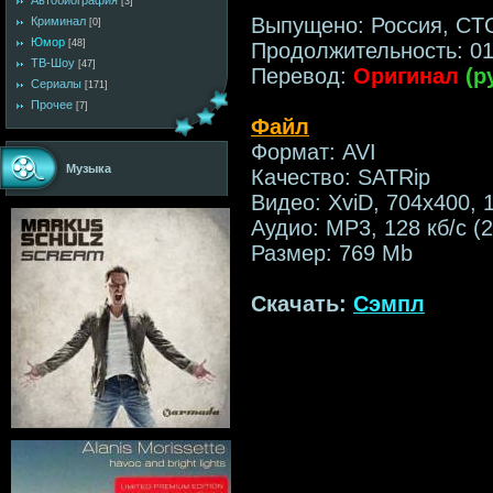
Автобиография
[3]
Выпущено: Россия, CТ
Криминал
[0]
Юмор
[48]
Продолжительность: 01
ТВ-Шоу
[47]
Перевод:
Оригинал
(р
Сериалы
[171]
Прочее
[7]
Файл
Формат: AVI
Музыка
Качество: SATRip
Видео: XviD, 704х400, 
Аудио: МР3, 128 кб/с (2
Размер: 769 Mb
Скачать:
Сэмпл