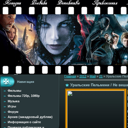
Главная
»
2012
»
Май
»
21
» Уральские Пель
Навигация
Уральские Пельмени / Не вешат
Фильмы
Фильмы 720p, 1080p
Музыка
Игры
Форум
Архив (закадровый дубляж)
Информация о сайте
Правила публикации н...