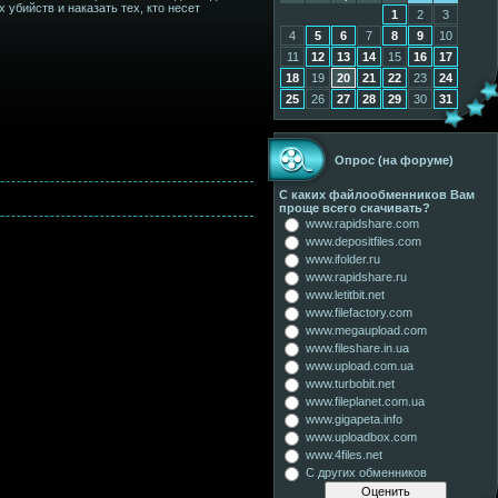
 убийств и наказать тех, кто несет
1
2
3
4
5
6
7
8
9
10
11
12
13
14
15
16
17
18
19
20
21
22
23
24
25
26
27
28
29
30
31
Опрос (на форуме)
С каких файлообменников Вам
проще всего скачивать?
www.rapidshare.com
www.depositfiles.com
www.ifolder.ru
www.rapidshare.ru
www.letitbit.net
www.filefactory.com
www.megaupload.com
www.fileshare.in.ua
www.upload.com.ua
www.turbobit.net
www.fileplanet.com.ua
www.gigapeta.info
www.uploadbox.com
www.4files.net
С других обменников