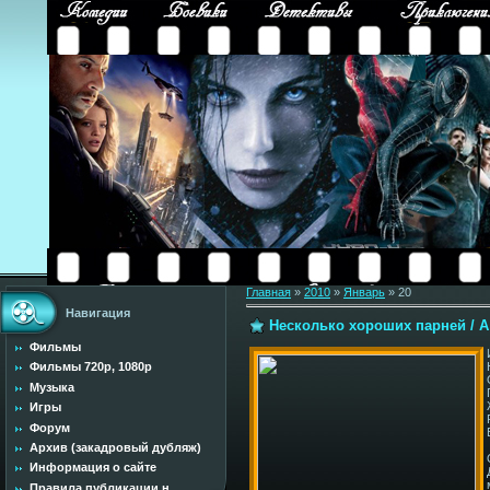
Главная
»
2010
»
Январь
»
20
Навигация
Несколько хороших парней / A
Фильмы
Фильмы 720p, 1080p
Музыка
Игры
Форум
Архив (закадровый дубляж)
Информация о сайте
Правила публикации н...