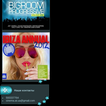
Наши контакты
593337764
sinema.at.ua@gmail.com