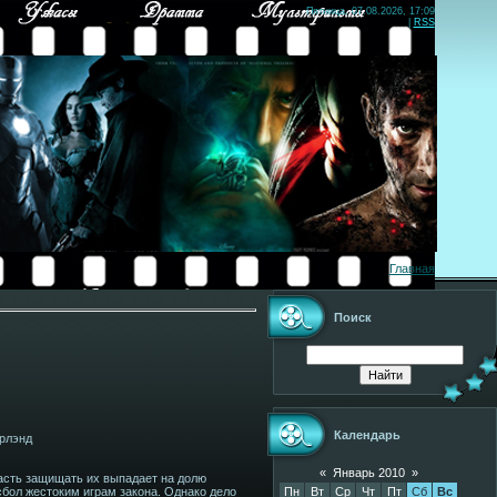
Пятница, 07.08.2026, 17:09
|
RSS
Главная
Поиск
Календарь
ерлэнд
«
Январь 2010
»
асть защищать их выпадает на долю
Пн
Вт
Ср
Чт
Пт
Сб
Вс
сбол жестоким играм закона. Однако дело