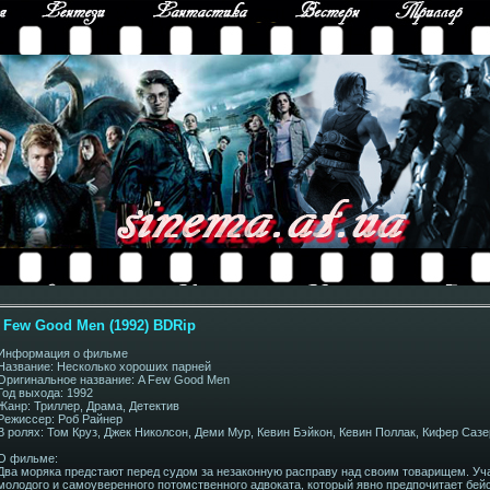
 Few Good Men (1992) BDRip
Информация о фильме
Название: Несколько хороших парней
Оригинальное название: A Few Good Men
Год выхода: 1992
Жанр: Триллер, Драма, Детектив
Режиссер: Роб Райнер
В ролях: Том Круз, Джек Николсон, Деми Мур, Кевин Бэйкон, Кевин Поллак, Кифер Саз
О фильме:
Два моряка предстают перед судом за незаконную расправу над своим товарищем. Уч
молодого и самоуверенного потомственного адвоката, который явно предпочитает бей