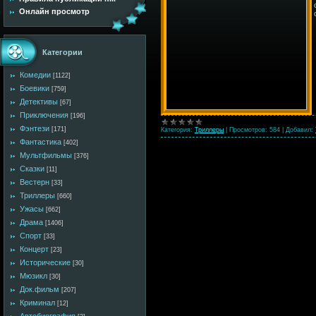
Онлайн просмотр
Категории
Комедии
[1122]
Боевики
[759]
Детективы
[67]
Приключения
[196]
Фэнтези
[171]
Категория:
Триллеры
|
Просмотров:
584
|
Добавил:
Фантастика
[402]
Мультфильмы
[376]
Сказки
[11]
Вестерн
[33]
Триллеры
[660]
Ужасы
[662]
Драма
[1406]
Спорт
[33]
Концерт
[23]
Исторические
[30]
Мюзикл
[30]
Док.фильм
[207]
Криминал
[12]