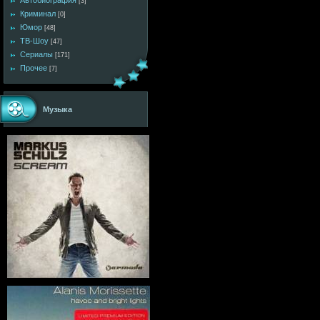
Автобиография
[3]
Криминал
[0]
Юмор
[48]
ТВ-Шоу
[47]
Сериалы
[171]
Прочее
[7]
Музыка