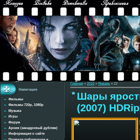
Главная
»
2010
»
Январь
»
22
Навигация
Шары ярости 
Фильмы
(2007) HDRip
Фильмы 720p, 1080p
Музыка
Игры
Форум
Архив (закадровый дубляж)
Информация о сайте
Правила публикации н...