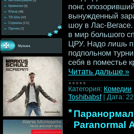
Автобиография
[3]
понг, опозоривши
Криминал
[0]
Юмор
[48]
вынужденный зара
ТВ-Шоу
[47]
шоу в Лас-Вегасе
Сериалы
[171]
Прочее
[7]
в мир большого с
ЦРУ. Надо лишь п
Музыка
подпольном турни
себя в поместье 
Читать дальше »
Категория:
Комедии
Toshibabsf
|
Дата:
22
Паранормаль
Paranormal A