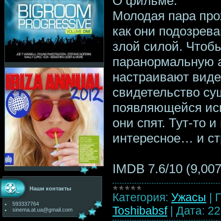
О фильме:
Молодая пара про
как они подозрева
злой силой. Чтоб
паранормальную а
настраивают виде
свидетельство су
появляющейся иск
они спят. Тут-то 
интересное… и ст
IMDB 7.6/10 (9,00
Наши контакты
Категория:
Ужасы
|
593337764
Toshibabsf
|
Дата:
22
sinema.at.ua@gmail.com