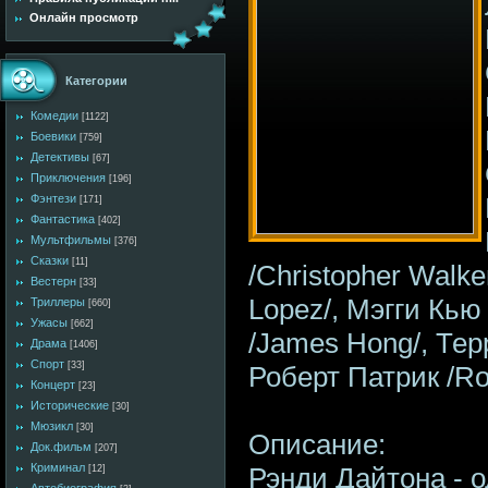
Онлайн просмотр
Категории
Комедии
[1122]
Боевики
[759]
Детективы
[67]
Приключения
[196]
Фэнтези
[171]
Фантастика
[402]
Мультфильмы
[376]
Сказки
[11]
/Christopher Walk
Вестерн
[33]
Lopez/, Мэгги Кью
Триллеры
[660]
Ужасы
[662]
/James Hong/, Тер
Драма
[1406]
Спорт
[33]
Роберт Патрик /Rob
Концерт
[23]
Исторические
[30]
Мюзикл
[30]
Описание:
Док.фильм
[207]
Криминал
Рэнди Дайтона - о
[12]