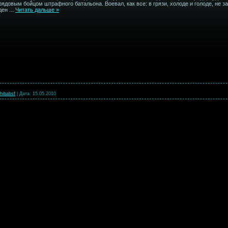
рядовым бойцом штрафного батальона. Воевал, как все: в грязи, холоде и голоде, не 
ден
...
Читать дальше »
hibabsf
|
Дата:
15.05.2010