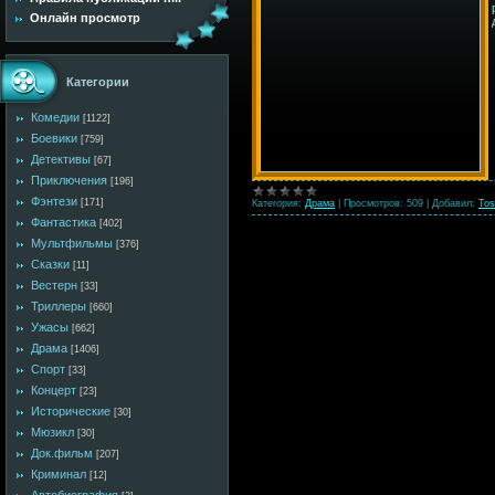
Онлайн просмотр
Категории
Комедии
[1122]
Боевики
[759]
Детективы
[67]
Приключения
[196]
Фэнтези
[171]
Категория:
Драма
|
Просмотров:
509
|
Добавил:
Tos
Фантастика
[402]
Мультфильмы
[376]
Сказки
[11]
Вестерн
[33]
Триллеры
[660]
Ужасы
[662]
Драма
[1406]
Спорт
[33]
Концерт
[23]
Исторические
[30]
Мюзикл
[30]
Док.фильм
[207]
Криминал
[12]