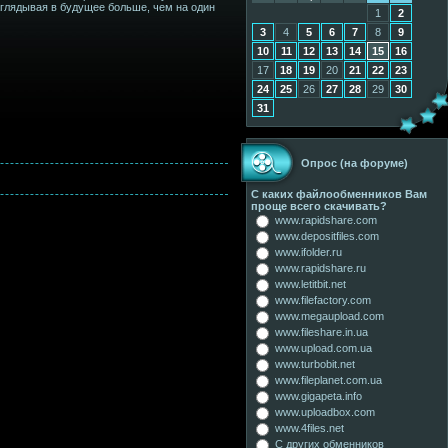
заглядывая в будущее больше, чем на один
1
2
3
4
5
6
7
8
9
10
11
12
13
14
15
16
17
18
19
20
21
22
23
24
25
26
27
28
29
30
31
Опрос (на форуме)
С каких файлообменников Вам
проще всего скачивать?
www.rapidshare.com
www.depositfiles.com
www.ifolder.ru
www.rapidshare.ru
www.letitbit.net
www.filefactory.com
www.megaupload.com
www.fileshare.in.ua
www.upload.com.ua
www.turbobit.net
www.fileplanet.com.ua
www.gigapeta.info
www.uploadbox.com
www.4files.net
С других обменников