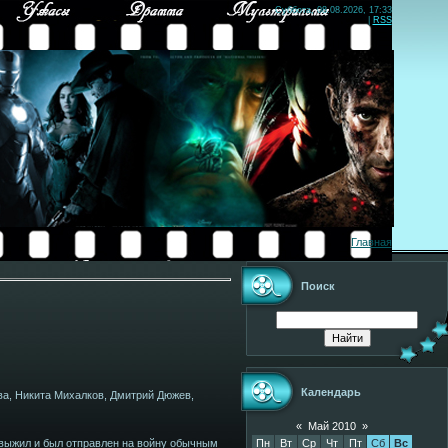
Суббота, 08.08.2026, 17:33
|
RSS
Главная
Поиск
Календарь
ва, Никита Михалков, Дмитрий Дюжев,
«
Май 2010
»
Пн
Вт
Ср
Чт
Пт
Сб
Вс
 выжил и был отправлен на войну обычным