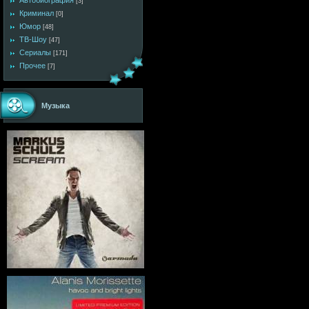
Автобиография
[3]
Криминал
[0]
Юмор
[48]
ТВ-Шоу
[47]
Сериалы
[171]
Прочее
[7]
Музыка