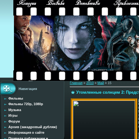
Главная
»
2010
»
Май
»
15
Навигация
Утомленные солнцем 2: Предст
Фильмы
Фильмы 720p, 1080p
Музыка
Игры
Форум
Архив (закадровый дубляж)
Информация о сайте
Правила публикации н...