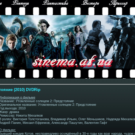
ояние (2010) DVDRip
Информация о фильме
Название: Утомленные солнцем 2: Предстояние
Оригинальное название: Утомленные солнцем 2: Предстояние
Год выхода: 2010
Жанр: драма
Режиссер: Никита Михалков
В ролях: Виктория Толстоганова, Владимир Ильин, Олег Меньшиков, Надежда Михалко
Андрей Панин, Михаил Ефремов, Александр Пашутин, Валентин Гафт
О фильме:
Бывший комдив Котов, несправедливо осуждённый в 30-е годы как враг народа, чудом