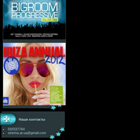
Наши контакты
593337764
sinema.at.ua@gmail.com