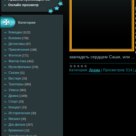
Онлайн просмотр
Категории
Комедии
[1122]
Боевики
[759]
Детективы
[67]
Приключения
[196]
Фэнтези
[171]
завладеть сердцем Саши, или
...
Фантастика
[402]
Мультфильмы
[376]
Категория:
Драма
|
Просмотров:
514
|
Сказки
[11]
Вестерн
[33]
Триллеры
[660]
Ужасы
[662]
Драма
[1406]
Спорт
[33]
Концерт
[23]
Исторические
[30]
Мюзикл
[30]
Док.фильм
[207]
Криминал
[12]