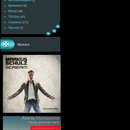
Автобиография
[3]
Криминал
[0]
Юмор
[48]
ТВ-Шоу
[47]
Сериалы
[171]
Прочее
[7]
Музыка