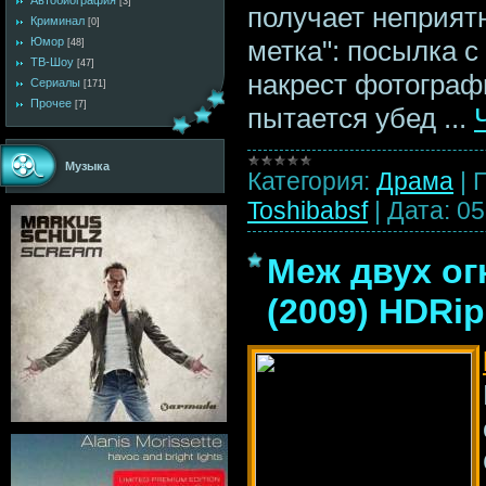
Автобиография
[3]
получает неприят
Криминал
[0]
Юмор
метка": посылка с
[48]
ТВ-Шоу
[47]
накрест фотогра
Сериалы
[171]
Прочее
[7]
пытается убед
...
Музыка
Категория:
Драма
|
Toshibabsf
|
Дата:
05
Меж двух ог
(2009) HDRip