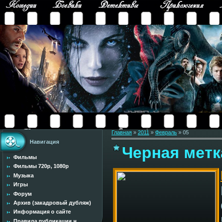
Главная
»
2011
»
Февраль
»
05
Навигация
Черная метк
Фильмы
Фильмы 720p, 1080p
Музыка
Игры
Форум
Архив (закадровый дубляж)
Информация о сайте
Правила публикации н...