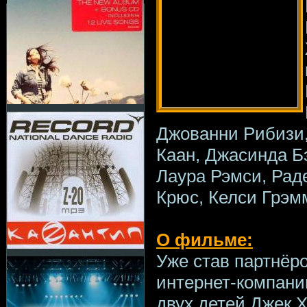
Джованни Рибизи,
Каан, Джасинда Бэ
Лаура Рэмси, Рад
Крюс, Келси Грэм
О фильме:
Уже став партнёр
интернет-компани
двух детей Джек Х