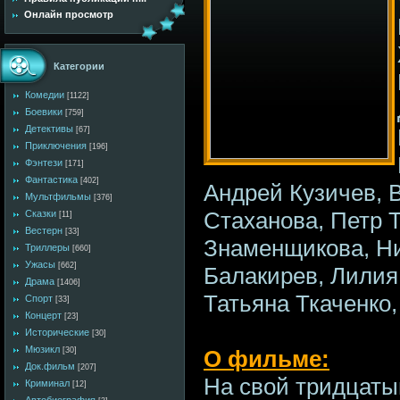
Онлайн просмотр
Категории
Комедии
[1122]
Боевики
[759]
Детективы
[67]
Приключения
[196]
Фэнтези
[171]
Фантастика
[402]
Андрей Кузичев, 
Мультфильмы
[376]
Стаханова, Петр 
Сказки
[11]
Вестерн
[33]
Знаменщикова, Ни
Триллеры
[660]
Ужасы
[662]
Балакирев, Лилия
Драма
[1406]
Татьяна Ткаченко
Спорт
[33]
Концерт
[23]
Исторические
[30]
Мюзикл
[30]
О фильме:
Док.фильм
[207]
На свой тридцаты
Криминал
[12]