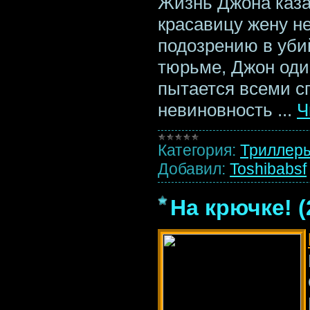
Жизнь Джона каза
красавицу жену н
подозрению в уби
тюрьме, Джон оди
пытается всеми с
невиновность
...
Ч
Категория:
Триллер
Добавил:
Toshibabsf
На крючке! 