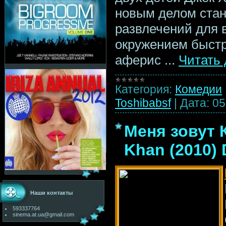
новым делом стан
развлечений для 
окружением быстр
аферис
...
Читать
Категория:
Комедии
Toshibabsf
|
Дата:
05
Меня зовут К
Khan (2010)
Наши контакты
593337764
sinema.at.ua@gmail.com