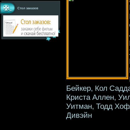
Стол заказов
Бейкер, Кол Садд
Криста Аллен, Уи
Уитман, Тодд Хоф
Дивэйн