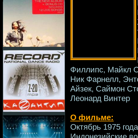
Филлипс, Майкл С
Ник Фарнелл, Энт
Айзек, Саймон Сто
Леонард Винтер
О фильме:
Октябрь 1975 год
Индонезийские вой