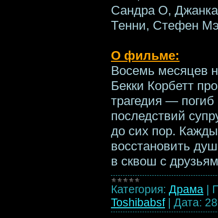
Сандра О, Джанка
Тенни, Стефен Мэ
О фильме:
Восемь месяцев н
Бекки Корбетт пр
трагедия — погиб
последствий супру
до сих пор. Кажд
восстановить душ
в сквош с друзья
Категория:
Драма
|
Toshibabsf
|
Дата:
28