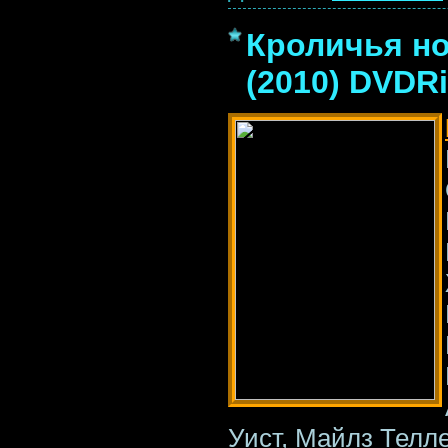
Кроличья нор
(2010) DVDR
Уист, Майлз Телл