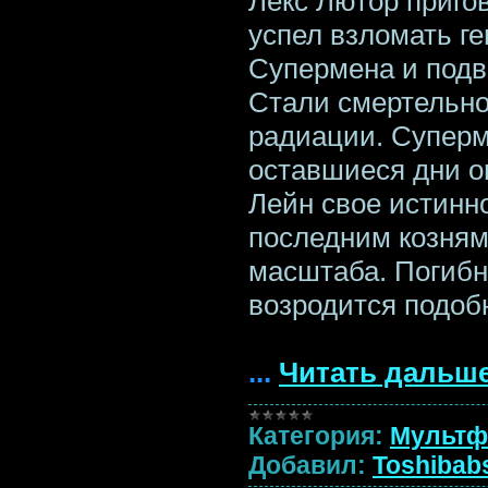
Лекс Лютор пригов
успел взломать ге
Супермена и подв
Стали смертельно
радиации. Суперм
оставшиеся дни о
Лейн свое истинн
последним козням
масштаба. Погибн
возродится подоб
...
Читать дальше
Категория:
Мульт
Добавил:
Toshibab