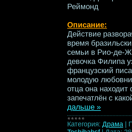
Реймонд
Описание:
Действие разворач
время бразильски
семьи в Рио-де-Ж
девочка Филипа уз
французский писа
молодую любовниц
отца она находит 
запечатлён с как
дальше »
Категория:
Драма
|
Toshibabsf
|
Дата:
28