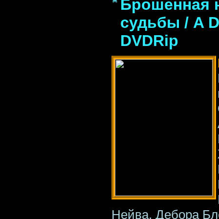
Брошенная 
судьбы / A De
DVDRip
Нейва, Дебора Бл