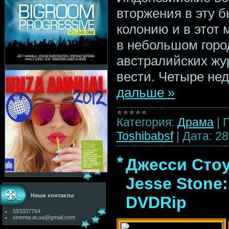
вторжения в эту 
колонию и в этот 
в небольшом горо
австралийских жу
вести. Четыре не
дальше »
Категория:
Драма
|
Toshibabsf
|
Дата:
28
Джесси Стоу
Jesse Stone:
Наши контакты
DVDRip
593337764
sinema.at.ua@gmail.com