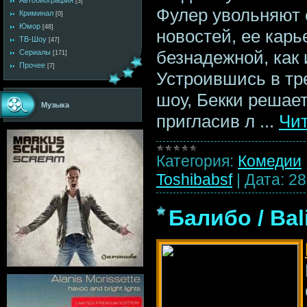
Автобиография
[3]
Фулер увольняют 
Криминал
[0]
Юмор
[48]
новостей, ее карь
ТВ-Шоу
[47]
безнадежной, как 
Сериалы
[171]
Прочее
[7]
Устроившись в тр
шоу, Бекки решает
Музыка
пригласив л
...
Чит
Категория:
Комедии
Toshibabsf
|
Дата:
28
Балибо / Bal