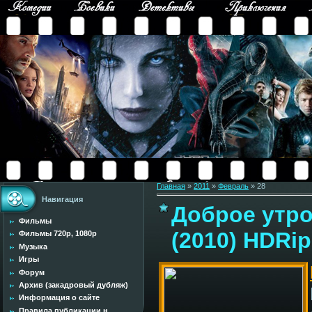
Главная
»
2011
»
Февраль
»
28
Навигация
Доброе утро 
Фильмы
(2010) HDRip
Фильмы 720p, 1080p
Музыка
Игры
Форум
Архив (закадровый дубляж)
Информация о сайте
Правила публикации н...