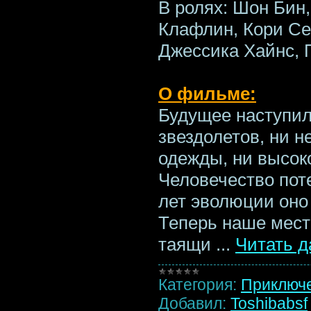
В ролях: Шон Бин
Клафлин, Кори Се
Джессика Хайнс, 
О фильме:
Будущее наступил
звездолетов, ни н
одежды, ни высоко
Человечество пот
лет эволюции оно
Теперь наше мест
таящи
...
Читать д
Категория:
Приключ
Добавил:
Toshibabsf