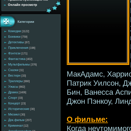
Онлайн просмотр
Категории
Комедии
[1122]
Боевики
[759]
Детективы
[67]
Приключения
[196]
Фэнтези
[171]
Фантастика
[402]
Мультфильмы
[376]
Сказки
[11]
МакАдамс, Харрис
Вестерн
[33]
Патрик Уилсон, 
Триллеры
[660]
Ужасы
[662]
Бин, Ванесса Асп
Драма
[1406]
Спорт
[33]
Джон Пэнкоу, Лин
Концерт
[23]
Исторические
[30]
Мюзикл
[30]
О фильме:
Док.фильм
[207]
Криминал
Когда неутомимог
[12]