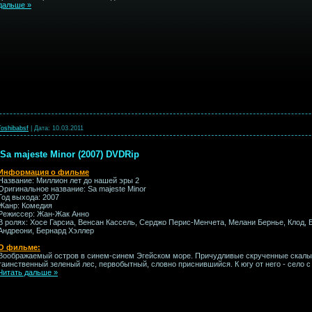
дальше »
Toshibabsf
|
Дата:
10.03.2011
Sa majeste Minor (2007) DVDRip
Информация о фильме
Название: Миллион лет до нашей эры 2
Оригинальное название: Sa majeste Minor
Год выхода: 2007
Жанр: Комедия
Режиссер: Жан-Жак Анно
В ролях: Хосе Гарсиа, Венсан Кассель, Серджо Перис-Менчета, Мелани Бернье, Клод, 
Андреони, Бернард Хэллер
О фильме:
Воображаемый остров в синем-синем Эгейском море. Причудливые скрученные скалы,
таинственный зеленый лес, первобытный, словно приснившийся. К югу от него - село с
Читать дальше »