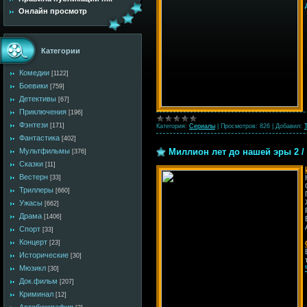
Онлайн просмотр
Категории
Комедии
[1122]
Боевики
[759]
Детективы
[67]
Приключения
[196]
Фэнтези
[171]
Категория:
Сериалы
|
Просмотров:
826
|
Добавил:
Фантастика
[402]
Миллион лет до нашей эры 2 / 
Мультфильмы
[376]
Сказки
[11]
Вестерн
[33]
Триллеры
[660]
Ужасы
[662]
Драма
[1406]
Спорт
[33]
Концерт
[23]
Исторические
[30]
Мюзикл
[30]
Док.фильм
[207]
Криминал
[12]