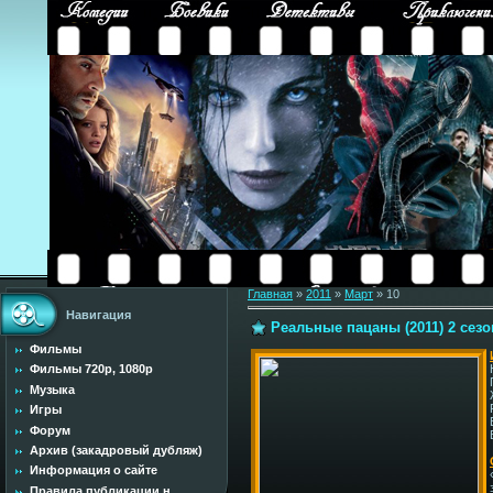
Главная
»
2011
»
Март
»
10
Навигация
Реальные пацаны (2011) 2 сезо
Фильмы
Фильмы 720p, 1080p
Музыка
Игры
Форум
Архив (закадровый дубляж)
Информация о сайте
Правила публикации н...