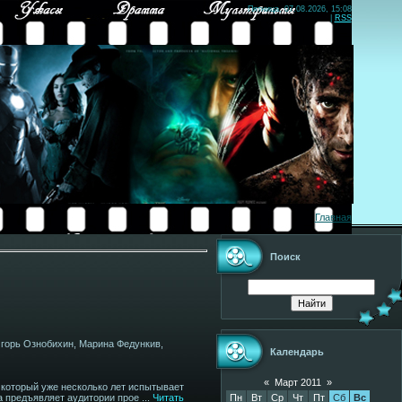
Пятница, 07.08.2026, 15:08
|
RSS
Главная
Поиск
Игорь Ознобихин, Марина Федункив,
Календарь
«
Март 2011
»
 который уже несколько лет испытывает
Пн
Вт
Ср
Чт
Пт
Сб
Вс
ова предъявляет аудитории прое
...
Читать