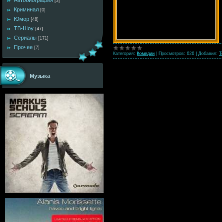
Автобиография
[3]
Криминал
[0]
Юмор
[48]
ТВ-Шоу
[47]
Сериалы
[171]
Прочее
[7]
Категория:
Комедии
|
Просмотров:
626
|
Добавил:
T
Музыка