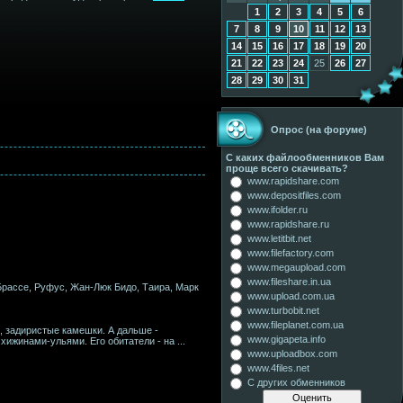
1
2
3
4
5
6
7
8
9
10
11
12
13
14
15
16
17
18
19
20
21
22
23
24
25
26
27
28
29
30
31
Опрос (на форуме)
С каких файлообменников Вам
проще всего скачивать?
www.rapidshare.com
www.depositfiles.com
www.ifolder.ru
www.rapidshare.ru
www.letitbit.net
www.filefactory.com
www.megaupload.com
www.fileshare.in.ua
Брассе, Руфус, Жан-Люк Бидо, Таира, Марк
www.upload.com.ua
www.turbobit.net
www.fileplanet.com.ua
 задиристые камешки. А дальше -
www.gigapeta.info
 хижинами-ульями. Его обитатели - на
...
www.uploadbox.com
www.4files.net
С других обменников