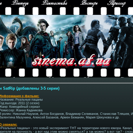
н SatRip (добавлены 3-5 серии)
Информация о фильме:
Название: Реальные пацаны
Год выхода: 2011 (2 сезон)
Жанр: Комедийный сериал
Режиссер: Жанна Кадникова
В ролях: Николай Наумов, Антон Богданов, Владимир Селиванов, Станислав Тляшев, 
Валентина Мазунина, Алексей Базанов, Армен Бежанян, Мария Шекунова и др.
О сериале:
«Реальные пацаны» - это новый эксперимент ТНТ на территории нового юмора. Канал,
зрителя на прочность - а вот над этим можно смеяться? а так можно? а вот так? - сн