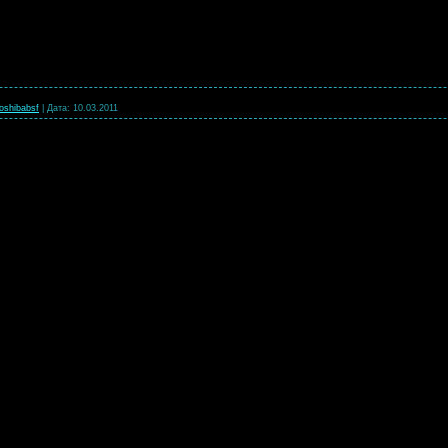
oshibabsf
|
Дата:
10.03.2011