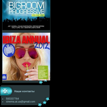
Наши контакты
593337764
sinema.at.ua@gmail.com