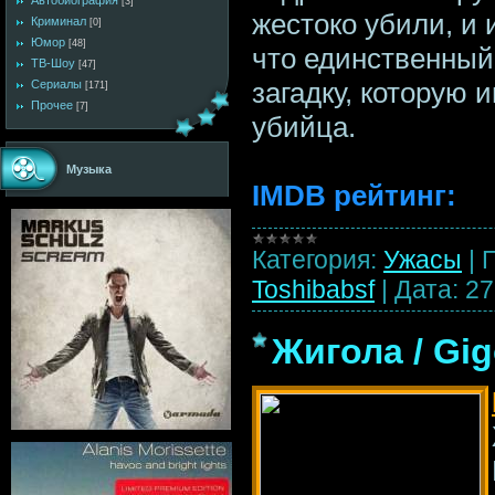
Автобиография
[3]
жестоко убили, и 
Криминал
[0]
Юмор
[48]
что единственны
ТВ-Шоу
[47]
загадку, которую 
Сериалы
[171]
Прочее
[7]
убийца.
Музыка
IMDB рейтинг:
...
Категория:
Ужасы
|
Toshibabsf
|
Дата:
27
Жигола / Gig