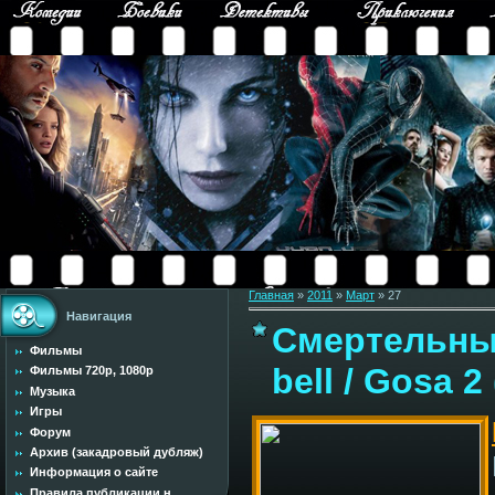
Главная
»
2011
»
Март
»
27
Навигация
Смертельный
Фильмы
bell / Gosa 
Фильмы 720p, 1080p
Музыка
Игры
Форум
Архив (закадровый дубляж)
Информация о сайте
Правила публикации н...