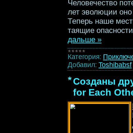
Человечество пот
лет эволюции оно
Теперь наше мест
таящие опасности
дальше »
Категория:
Приключ
Добавил:
Toshibabsf
Созданы дру
for Each Oth