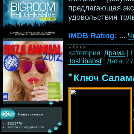
предлагающая экс
удовольствия тол
IMDB Rating:
...
Ч
Категория:
Драма
|
Toshibabsf
|
Дата:
27
Ключ Салама
Наши контакты
593337764
sinema.at.ua@gmail.com