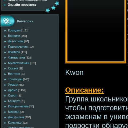
Онлайн просмотр
Категории
Комедии
[1122]
Боевики
[759]
Детективы
[67]
Приключения
[196]
Фэнтези
[171]
Фантастика
[402]
Мультфильмы
[376]
Сказки
[11]
Kwon
Вестерн
[33]
Триллеры
[660]
Ужасы
[662]
Описание:
Драма
[1406]
Спорт
[33]
Группа школьнико
Концерт
[23]
чтобы подготовит
Исторические
[30]
Мюзикл
[30]
экзаменам в униве
Док.фильм
[207]
Криминал
подростки обнаруж
[12]