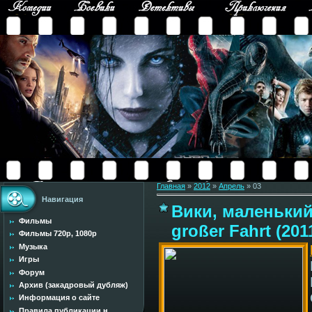
Главная
»
2012
»
Апрель
»
03
Навигация
Вики, маленький 
Фильмы
großer Fahrt (201
Фильмы 720p, 1080p
Музыка
Игры
Форум
Архив (закадровый дубляж)
Информация о сайте
Правила публикации н...