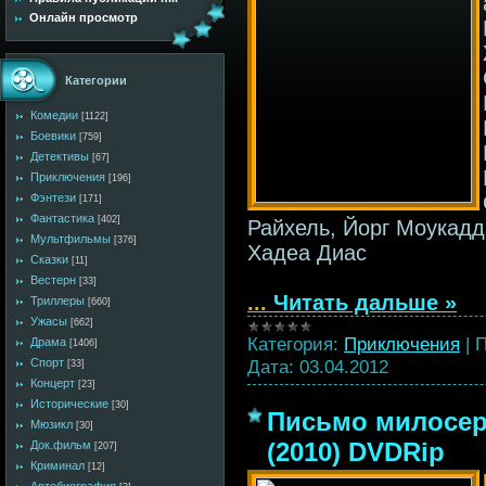
Онлайн просмотр
Категории
Комедии
[1122]
Боевики
[759]
Детективы
[67]
Приключения
[196]
Фэнтези
[171]
Фантастика
[402]
Райхель, Йорг Моукад
Мультфильмы
[376]
Хадеа Диас
Сказки
[11]
Вестерн
[33]
...
Читать дальше »
Триллеры
[660]
Ужасы
[662]
Категория:
Приключения
|
П
Драма
[1406]
Дата:
03.04.2012
Спорт
[33]
Концерт
[23]
Исторические
[30]
Письмо милосерд
Мюзикл
[30]
(2010) DVDRip
Док.фильм
[207]
Криминал
[12]