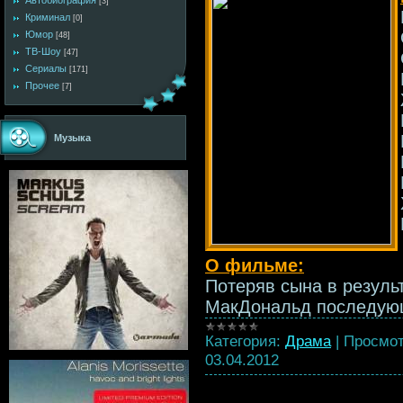
Автобиография
[3]
Криминал
[0]
Юмор
[48]
ТВ-Шоу
[47]
Сериалы
[171]
Прочее
[7]
Музыка
О фильме:
Потеряв сына в резуль
МакДональд последую
Категория:
Драма
|
Просмот
03.04.2012