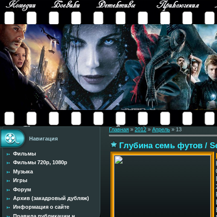
Главная
»
2012
»
Апрель
»
13
Навигация
Глубина семь футов / S
Фильмы
Фильмы 720p, 1080p
Музыка
Игры
Форум
Архив (закадровый дубляж)
Информация о сайте
Правила публикации н...