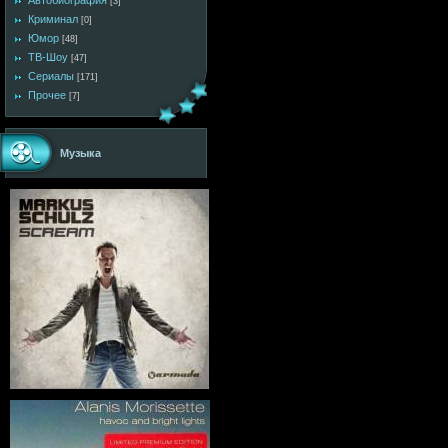
Автобиография
[3]
Криминал
[0]
Юмор
[48]
ТВ-Шоу
[47]
Сериалы
[171]
Прочее
[7]
Музыка