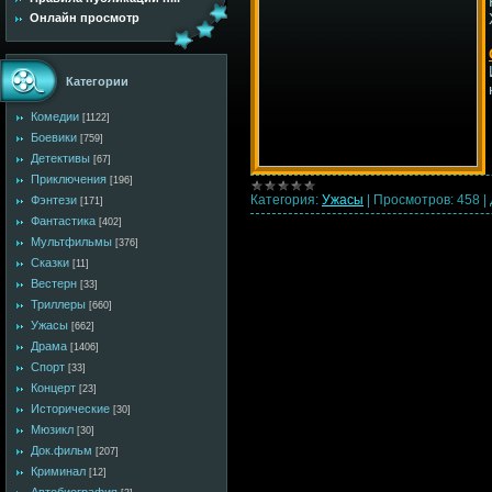
Онлайн просмотр
Категории
Комедии
[1122]
Боевики
[759]
Детективы
[67]
Приключения
[196]
Категория:
Ужасы
|
Просмотров:
458
|
Фэнтези
[171]
Фантастика
[402]
Мультфильмы
[376]
Сказки
[11]
Вестерн
[33]
Триллеры
[660]
Ужасы
[662]
Драма
[1406]
Спорт
[33]
Концерт
[23]
Исторические
[30]
Мюзикл
[30]
Док.фильм
[207]
Криминал
[12]