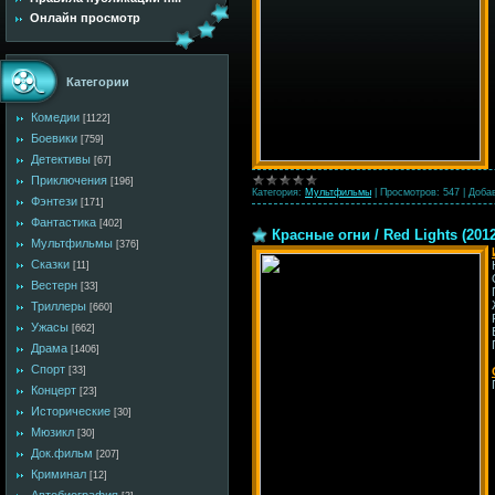
Онлайн просмотр
Категории
Комедии
[1122]
Боевики
[759]
Детективы
[67]
Приключения
[196]
Категория:
Мультфильмы
|
Просмотров:
547
|
Доба
Фэнтези
[171]
Фантастика
[402]
Красные огни / Red Lights (201
Мультфильмы
[376]
Сказки
[11]
Вестерн
[33]
Триллеры
[660]
Ужасы
[662]
Драма
[1406]
Спорт
[33]
Концерт
[23]
Исторические
[30]
Мюзикл
[30]
Док.фильм
[207]
Криминал
[12]