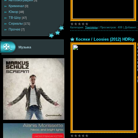
Автобиография
[3]
Криминал
[0]
Юмор
[48]
ТВ-Шоу
[47]
Сериалы
[171]
Категория:
Триллеры
|
Просмотров:
408
|
Добавил:
Прочее
[7]
Косяки / Loosies (2012) HDRip
Музыка