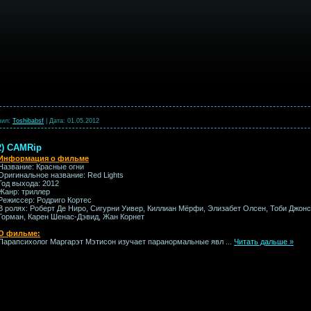
вил:
Toshibabsf
|
Дата:
01.05.2012
2) CAMRip
Информация о фильме
Название: Красные огни
Оригинальное название: Red Lights
Год выхода: 2012
Жанр: триллер
Режиссер: Родриго Кортес
В ролях: Роберт Де Ниро, Сигурни Уивер, Киллиан Мёрфи, Элизабет Олсен, Тоби Джонс
Горман, Карен Шенас-Дэвид, Жан Корнет
О фильме:
Парапсихолог Маргарэт Мэтисон изучает паранормальные явл
...
Читать дальше »