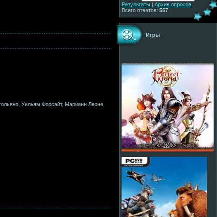
Результаты
|
Архив опросов
Всего ответов:
557
Игры
тольяно, Уильям Форсайт, Марианн Леоне,