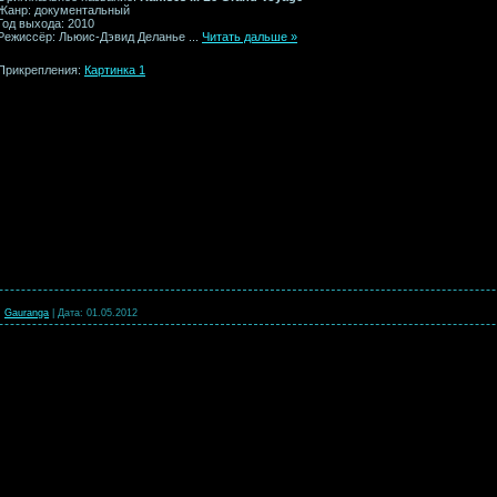
Жанр: документальный
Год выхода: 2010
Режиссёр: Льюис-Дэвид Деланье
...
Читать дальше »
Прикрепления:
Картинка 1
:
Gauranga
|
Дата:
01.05.2012