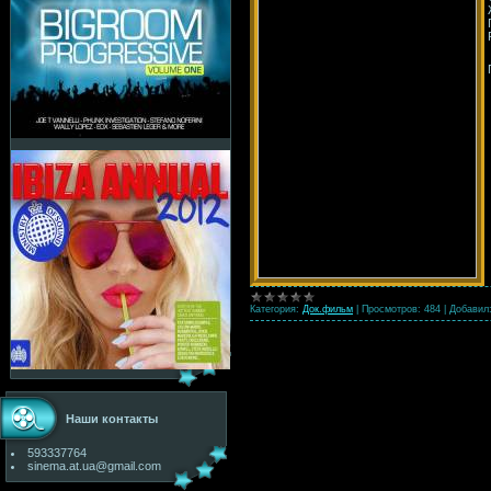
Категория:
Док.фильм
|
Просмотров:
484
|
Добавил
Наши контакты
593337764
sinema.at.ua@gmail.com