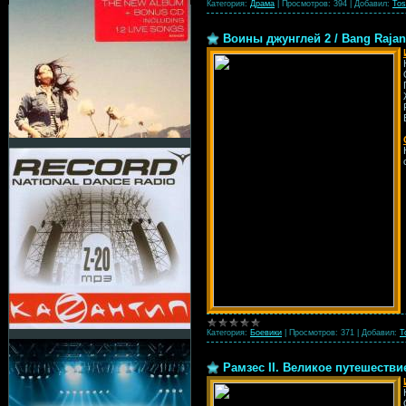
Категория:
Драма
|
Просмотров:
394
|
Добавил:
Tos
Воины джунглей 2 / Bang Rajan 
Категория:
Боевики
|
Просмотров:
371
|
Добавил:
T
Рамзес II. Великое путешествие