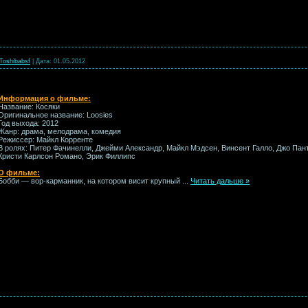
Toshibabsf
|
Дата:
01.05.2012
Информация о фильме:
Название: Косяки
Оригинальное название: Loosies
Год выхода: 2012
Жанр: драма, мелодрама, комедия
Режиссер: Майкл Корренте
В ролях: Питер Фачинелли, Джейми Александр, Майкл Мэдсен, Винсент Галло, Джо Пан
Кристи Карлсон Романо, Эрик Филлипс
О фильме:
Бобби — вор-карманник, на котором висит крупный
...
Читать дальше »