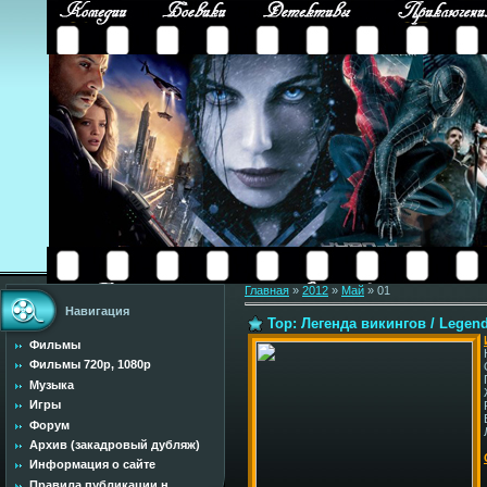
Главная
»
2012
»
Май
»
01
Навигация
Тор: Легенда викингов / Legends
Фильмы
Фильмы 720p, 1080p
Музыка
Игры
Форум
Архив (закадровый дубляж)
Информация о сайте
Правила публикации н...