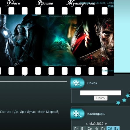
Пятница, 07.08.2026, 12:58
|
RSS
Главная
Поиск
 Скэнлэн, Дж. Дрю Лукас, Мэри Мюррэй,
Календарь
«
Май 2012
»
Пн
Вт
Ср
Чт
Пт
Сб
Вс