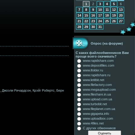
1
2
3
4
5
6
7
8
9
10
11
12
13
14
15
16
17
18
19
20
21
22
23
24
25
26
27
28
29
30
31
Опрос (на форуме)
С каких файлообменников Вам
проще всего скачивать?
www.rapidshare.com
www.depositfiles.com
www.ifolder.ru
www.rapidshare.ru
www.letitbit.net
www.filefactory.com
www.megaupload.com
, Джоэли Ричардсон, Крэйг Робертс, Берн
www.fileshare.in.ua
www.upload.com.ua
www.turbobit.net
www.fileplanet.com.ua
www.gigapeta.info
www.uploadbox.com
www.4files.net
С других обменников