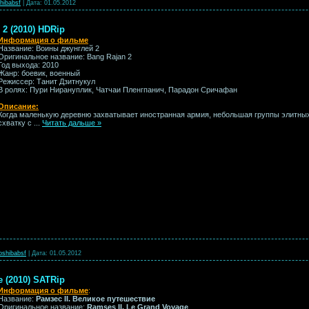
hibabsf
|
Дата:
01.05.2012
2 (2010) HDRip
Информация о фильме
Название: Воины джунглей 2
Оригинальное название: Bang Rajan 2
Год выхода: 2010
Жанр: боевик, военный
Режиссер: Танит Дзитнукул
В ролях: Пури Нирануплик, Чатчаи Пленгпанич, Парадон Сричафан
Описание:
Когда маленькую деревню захватывает иностранная армия, небольшая группы элитных
схватку с
...
Читать дальше »
oshibabsf
|
Дата:
01.05.2012
 (2010) SATRip
Информация о фильме
:
Название:
Рамзес II. Великое путешествие
Оригинальное название:
Ramses II. Le Grand Voyage