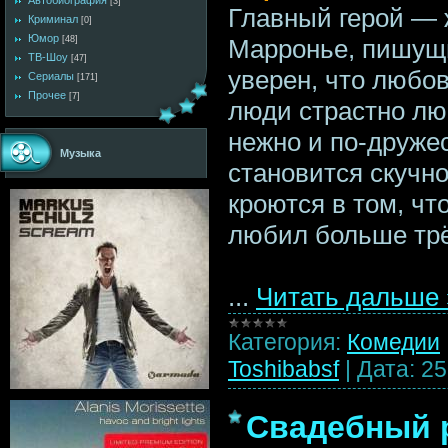
Автобиография
[3]
Главный герой — 
Криминал
[0]
Юмор
Марронье, пишущи
[48]
ТВ-Шоу
[47]
уверен, что любов
Сериалы
[171]
Прочее
[7]
люди страстно люб
нежно и по-дружес
Музыка
становится скучно
кроются в том, чт
любил больше тр
...
Читать дальше 
Категория:
Комедии
Toshibabsf
|
Дата:
25
Свадебный р