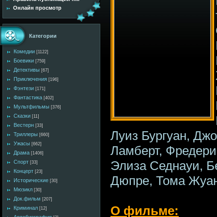
Онлайн просмотр
Категории
Комедии
[1122]
Боевики
[759]
Детективы
[67]
Приключения
[196]
Фэнтези
[171]
Фантастика
[402]
Мультфильмы
[376]
Сказки
[11]
Вестерн
[33]
Луиз Бургуан, Дж
Триллеры
[660]
Ужасы
[662]
Ламберт, Фредери
Драма
[1406]
Элиза Седнауи, Б
Спорт
[33]
Концерт
[23]
Дюпре, Тома Жуа
Исторические
[30]
Мюзикл
[30]
Док.фильм
[207]
О фильме:
Криминал
[12]