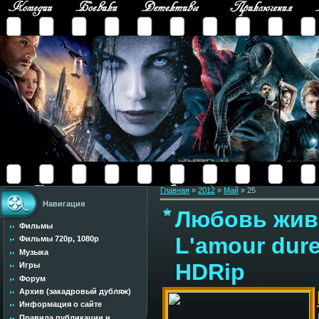
Главная
»
2012
»
Май
»
25
Навигация
Любовь живе
Фильмы
L'amour dure 
Фильмы 720p, 1080p
Музыка
HDRip
Игры
Форум
Архив (закадровый дубляж)
Информация о сайте
Правила публикации н...