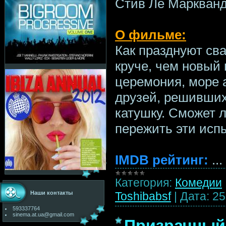
Стив Ле Маркванд
О фильме:
Как празднуют св
круче, чем новый 
церемония, море 
друзей, решивших
катушку. Сможет 
пережить эти исп
IMDB рейтинг:
...
Категория:
Комедии
Toshibabsf
|
Дата:
25
Наши контакты
593337764
sinema.at.ua@gmail.com
Призрачный 