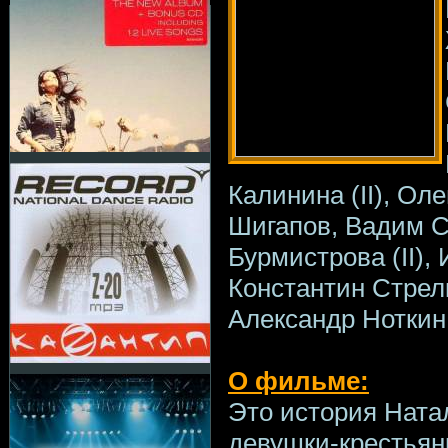
Калинина (II), Ол
Шигапов, Вадим С
Бурмистрова (II),
Константин Стрел
Александр Ноткин
О фильме:
Это история Ната
девушки-крестьян