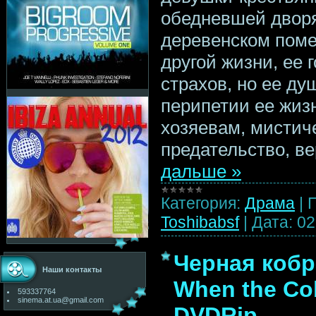
обедневшей дворя
деревенском поме
другой жизни, ее 
страхов, но ее ду
перипетии ее жиз
хозяевам, мистиче
предательство, в
дальше »
Категория:
Драма
|
Toshibabsf
|
Дата:
02
Черная кобра
Наши контакты
When the Cob
593337764
sinema.at.ua@gmail.com
DVDRip