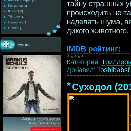
Автобиография
[3]
тайну страшных у
Криминал
[0]
происходить не та
Юмор
[48]
ТВ-Шоу
[47]
наделать шума, ве
Сериалы
[171]
Прочее
дикого животного.
[7]
Музыка
IMDB рейтинг:
...
Категория:
Триллер
Добавил:
Toshibabsf
Суходол (20