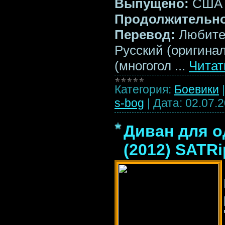
Выпущено:
США
Продолжительно
Перевод:
Любител
Русский (оригина
(многогол
...
Читат
Категория:
Боевики
s-bog
|
Дата:
02.07.
Диван для 
(2012) SATRi