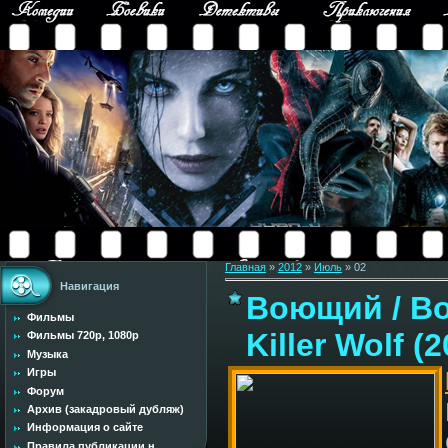
Главная
»
2012
»
Июль
»
02
Навигация
Воющий / Вой
Фильмы
Killer Wolf 
Фильмы 720p, 1080p
Музыка
Игры
Форум
Архив (закадровый дубляж)
Информация о сайте
Правила публикации н...