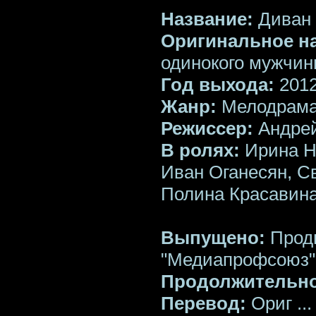
Название:
Диван 
Оригинальное н
одинокого мужчи
Год выхода:
201
Жанр:
Мелодрам
Режиссер:
Андрей
В ролях:
Ирина Ни
Иван Оганесян, С
Полина Красавина
Выпущено:
Прод
"Медиапрофсоюз"
Продолжительно
Перевод:
Ориг
..