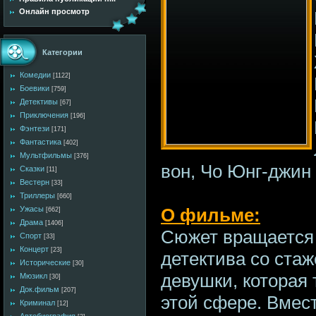
Онлайн просмотр
Категории
Комедии
[1122]
Боевики
[759]
Детективы
[67]
Приключения
[196]
Фэнтези
[171]
Фантастика
[402]
Мультфильмы
[376]
вон, Чо Юнг-джин
Сказки
[11]
Вестерн
[33]
Триллеры
[660]
О фильме:
Ужасы
[662]
Драма
[1406]
Сюжет вращается 
Спорт
[33]
Концерт
[23]
детектива со ста
Исторические
[30]
девушки, которая 
Мюзикл
[30]
Док.фильм
[207]
этой сфере. Вмес
Криминал
[12]