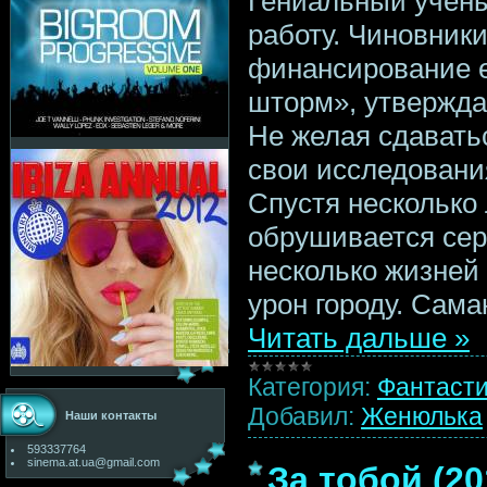
Гениальный учены
работу. Чиновник
финансирование е
шторм», утверждая
Не желая сдавать
свои исследовани
Спустя несколько
обрушивается сер
несколько жизней
урон городу. Сама
Читать дальше »
Категория:
Фантаст
Добавил:
Женюлька
Наши контакты
593337764
sinema.at.ua@gmail.com
За тобой (2