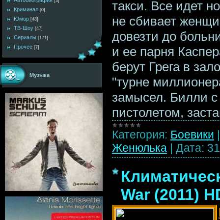
Автобиография
[3]
такси. Все идет н
Криминал
[0]
не сбивает женщин
Юмор
[48]
ТВ-Шоу
[47]
довезти до больн
Сериалы
[171]
Прочее
и ее парня Каспера
[7]
берут Грега в зал
Музыка
"турне миллионер
замысел. Билли с 
пистолетом, заст
Категория:
Боевики
Женюлька
|
Дата:
31
Климатическ
War (2011) H