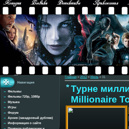
Главная
»
2012
»
Июль
»
31
Навигация
Турне милли
Фильмы
Millionaire 
Фильмы 720p, 1080p
Музыка
Игры
Форум
Архив (закадровый дубляж)
Информация о сайте
Правила публикации н...