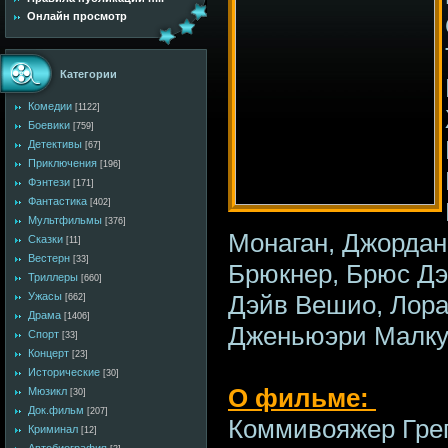
Онлайн просмотр
Категории
Комедии
[1122]
Боевики
[759]
Детективы
[67]
Приключения
[196]
Фэнтези
[171]
Фантастика
[402]
Мультфильмы
[376]
Монаган, Джордан
Сказки
[11]
Вестерн
[33]
Брюкнер, Брюс Дэ
Триллеры
[660]
Дэйв Вешио, Лора 
Ужасы
[662]
Драма
[1406]
Дженьюэри Малку
Спорт
[33]
Концерт
[23]
Исторические
[30]
О фильме:
Мюзикл
[30]
Док.фильм
[207]
Коммивояжер Гре
Криминал
[12]