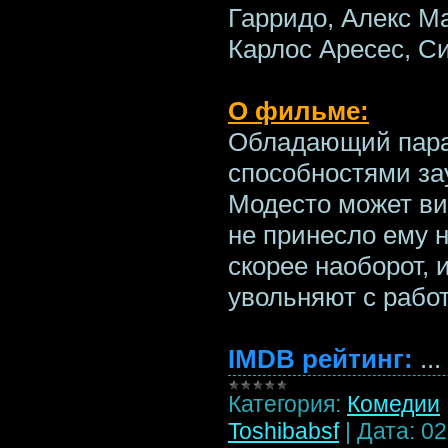
Гарридо, Алекс М
Карлос Аресес, С
О фильме:
Обладающий пар
способностями за
Модесто может ви
не принесло ему н
скорее наоборот, 
увольняют с рабо
IMDB рейтинг:
...
Категория:
Комедии
Toshibabsf
|
Дата:
02