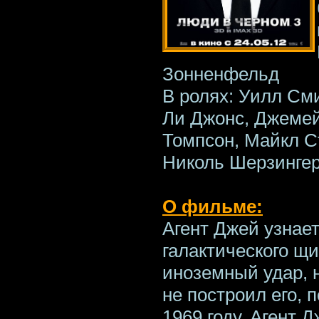
Зонненфельд
В ролях: Уилл См
Ли Джонс, Джеме
Томпсон, Майкл Ст
Николь Шерзингер
О фильме:
Агент Джей узнает
галактического щи
иноземный удар, н
не построил его, 
1969 году. Агент