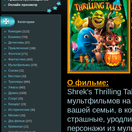
Онлайн просмотр
Категории
Комедии
[1122]
Боевики
[759]
Детективы
[67]
Приключения
[196]
Фэнтези
[171]
Фантастика
[402]
Мультфильмы
[376]
Сказки
[11]
Вестерн
[33]
О фильме:
Триллеры
[660]
Ужасы
[662]
Shrek's Thrilling 
Драма
[1406]
мультфильмов на 
Спорт
[33]
Концерт
[23]
вашей семьи, в к
Исторические
[30]
Мюзикл
[30]
страшные, уродл
Док.фильм
[207]
персонажи из мул
Криминал
[12]