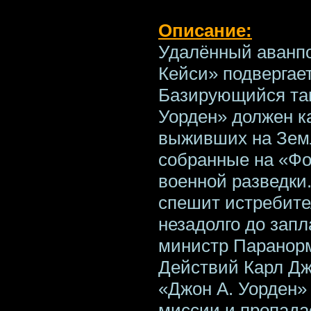
Описание:
Удалённый аванп
Кейси» подвергает
Базирующийся там
Уорден» должен к
выживших на Земл
собранные на «Фо
военной разведки
спешит истребите
незадолго до зап
министр Паранор
Действий Карл Дж
«Джон А. Уорден» 
миссии и пропада