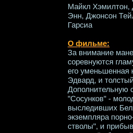
Майкл Хэмилтон, 
Энн, Джонсон Тей
Гарсиа
О фильме:
За внимание ман
соревнуются глам
его уменьшенная 
Эдвард, и толсты
Дополнительную с
"Сосунков" - мол
выследивших Белл
экземпляра порно
стволы", и прибы