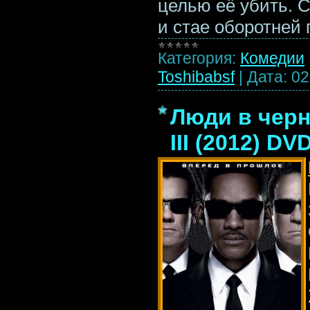
целью её убить. 
и стае оборотней
Категория:
Комедии
Toshibabsf
|
Дата:
02
Люди в черно
III (2012) DV