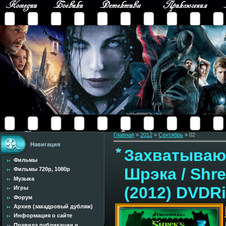
Главная
»
2012
»
Сентябрь
»
02
Навигация
Захватываю
Фильмы
Шрэкa / Shrek
Фильмы 720p, 1080p
Музыка
(2012) DVDR
Игры
Форум
Архив (закадровый дубляж)
Информация о сайте
Правила публикации н...