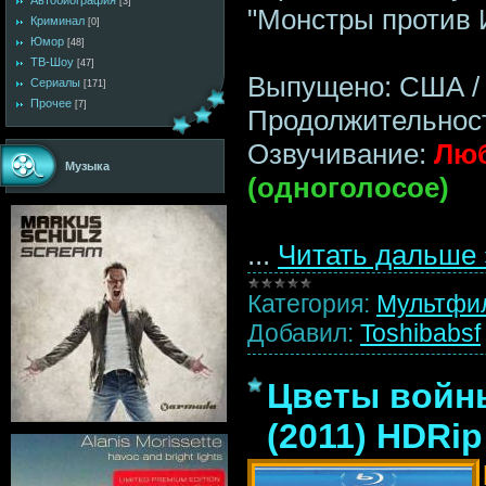
Автобиография
[3]
"Монстры против 
Криминал
[0]
Юмор
[48]
ТВ-Шоу
[47]
Выпущено: США / P
Сериалы
[171]
Прочее
[7]
Продолжительност
Озвучивание:
Люб
Музыка
(одноголосое)
...
Читать дальше 
Категория:
Мультфи
Добавил:
Toshibabsf
Цветы войны
(2011) HDRip