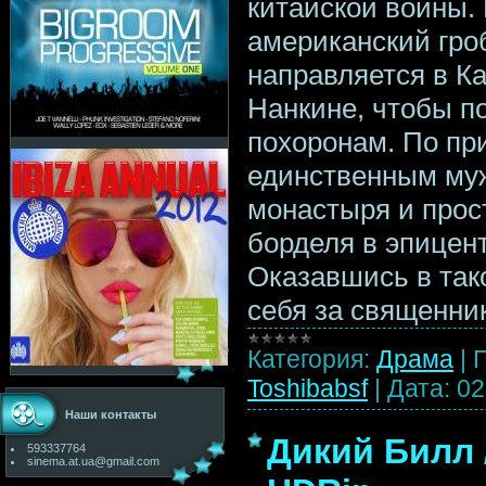
китайской войны. 
американский гро
направляется в К
Нанкине, чтобы п
похоронам. По пр
единственным му
монастыря и прост
борделя в эпицен
Оказавшись в так
себя за священни
Категория:
Драма
|
Toshibabsf
|
Дата:
02
Наши контакты
Дикий Билл / 
593337764
sinema.at.ua@gmail.com