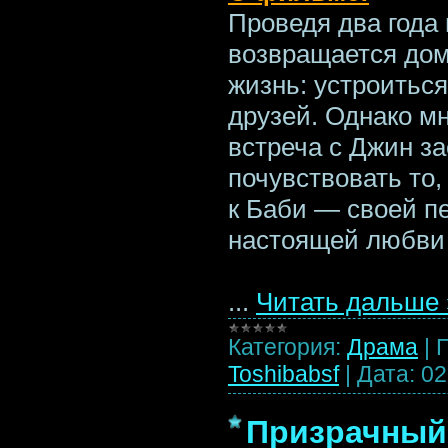
Проведя два года 
возвращается дом
жизнь: устроиться
друзей. Однако м
встреча с Джин з
почувствовать то,
к Баби — своей п
настоящей любв
...
Читать дальше 
Категория:
Драма
|
Toshibabsf
|
Дата:
02
Призрачный 