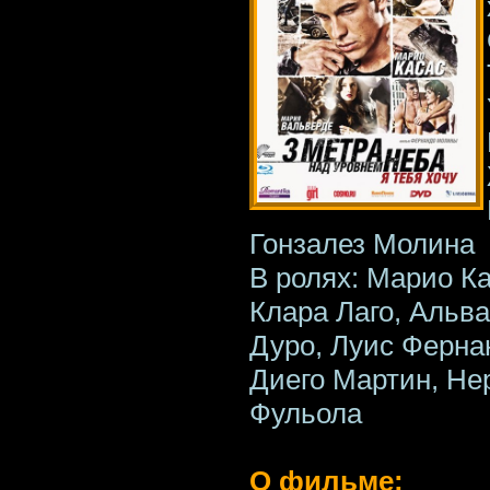
Гонзалез Молина
В ролях: Марио К
Клара Лаго, Альв
Дуро, Луис Ферна
Диего Мартин, Не
Фульола
О фильме: