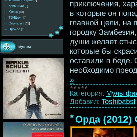
Автобиография
[3]
приключения, хар
Криминал
[0]
в которые он попа
Юмор
[48]
ТВ-Шоу
[47]
главной цели, на 
Сериалы
[171]
Прочее
городку Замбезия,
[7]
души желает отыс
Музыка
которые бы скраси
оставили в беде.
необходимо преод
»
Категория:
Мультфи
Добавил:
Toshibabsf
Орда (2012)