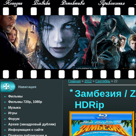
Главная
»
2012
»
Сентябрь
»
22
Навигация
Замбезия / Z
Фильмы
HDRip
Фильмы 720p, 1080p
Музыка
Игры
Форум
Архив (закадровый дубляж)
Информация о сайте
Правила публикации н...