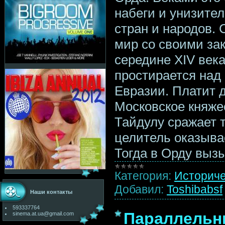
набеги и унизите
стран и народов.
мир со своими за
середине XIV век
простирается над
Евразии. Платит 
Московское княже
Тайдулу сражает т
целитель оказыва
Тогда в Орду вы
Категория:
Историч
Добавил:
Toshibabsf
Наши контакты
593337764
Параллельны
sinema.at.ua@gmail.com