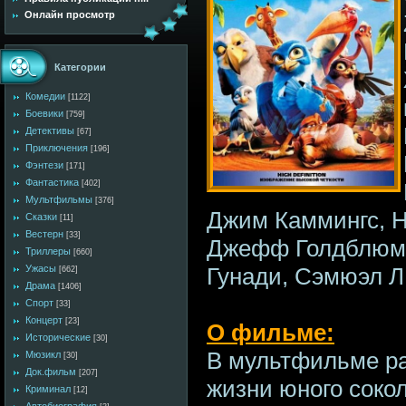
Онлайн просмотр
Категории
Комедии
[1122]
Боевики
[759]
Детективы
[67]
Приключения
[196]
Фэнтези
[171]
Фантастика
[402]
Мультфильмы
[376]
Джим Каммингс, Н
Сказки
[11]
Вестерн
[33]
Джефф Голдблюм, 
Триллеры
[660]
Гунади, Сэмюэл Л
Ужасы
[662]
Драма
[1406]
Спорт
[33]
Концерт
[23]
О фильме:
Исторические
[30]
В мультфильме ра
Мюзикл
[30]
Док.фильм
[207]
жизни юного сокол
Криминал
[12]