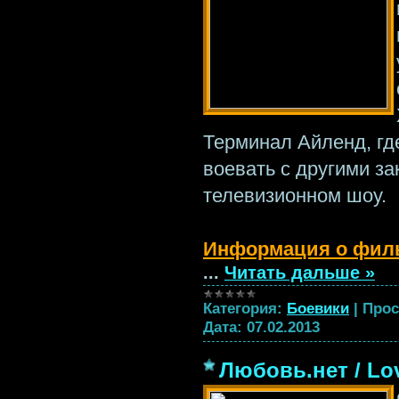
Терминал Айленд, гд
воевать с другими з
телевизионном шоу.
Информация о фил
...
Читать дальше »
Категория:
Боевики
|
Прос
Дата:
07.02.2013
Любовь.нет / Lov