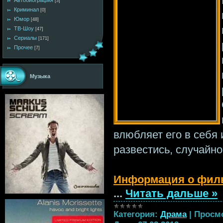
Автобиография
[3]
Криминал
[0]
Юмор
[48]
ТВ-Шоу
[47]
Сериалы
[171]
Прочее
[7]
Музыка
влюбляет его в себя и
развестись, случайн
Информация о фил
...
Читать дальше »
Категория:
Драма
|
Просм