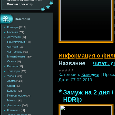
Онлайн просмотр
Категории
Комедии
[1122]
Боевики
[759]
Детективы
[67]
Приключения
[196]
Фэнтези
[171]
Фантастика
[402]
Информация о фил
Мультфильмы
[376]
Сказки
Название
[11]
...
Читать д
Вестерн
[33]
Триллеры
[660]
Категория:
Комедии
|
Просм
Ужасы
[662]
Дата:
07.02.2013
Драма
[1406]
Спорт
[33]
Замуж на 2 дня / 
Концерт
[23]
Исторические
[30]
HDRip
Мюзикл
[30]
Док.фильм
[207]
Криминал
[12]