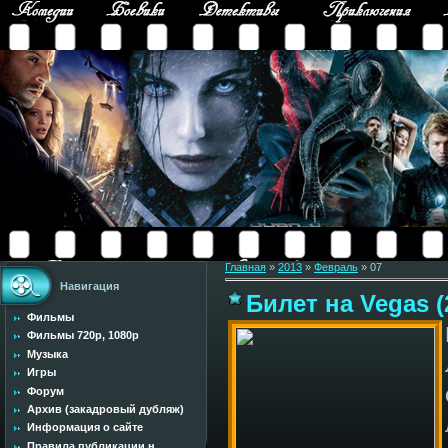
Главная
»
2013
»
Февраль
»
07
Навигация
Билет на Vegas 
Фильмы
Фильмы 720p, 1080p
Музыка
Игры
Форум
Архив (закадровый дубляж)
Информация о сайте
Правила публикации н...