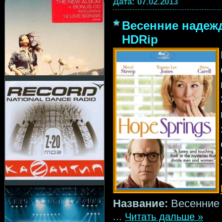
Дата:
07.02.2013
Весенние надежд
HDRip
Название:
Весенние
...
Читать дальше »