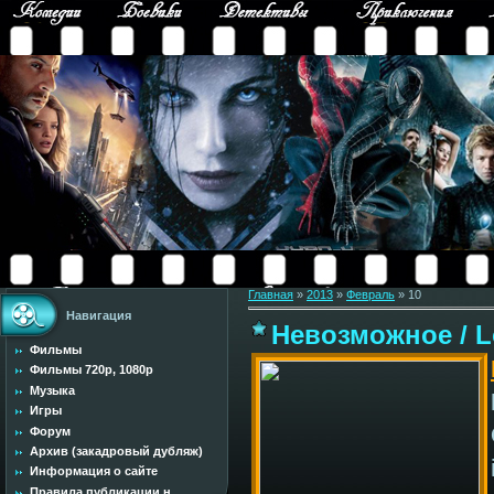
Главная
»
2013
»
Февраль
»
10
Навигация
Невозможное / Lo
Фильмы
Фильмы 720p, 1080p
Музыка
Игры
Форум
Архив (закадровый дубляж)
Информация о сайте
Правила публикации н...