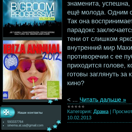
знаменита, успешна, 
ещё молода. Одним с
Так она воспринимае
парадокс заключаетс
тени от слишком ярко
внутренний мир Махи
противоречии с ее пу
приходится голове, к
готовы заглянуть за 
кино?
<
...
Читать дальше »
Категория:
Драма
|
Просмот
Наши контакты
10.02.2013
593337764
sinema.at.ua@gmail.com