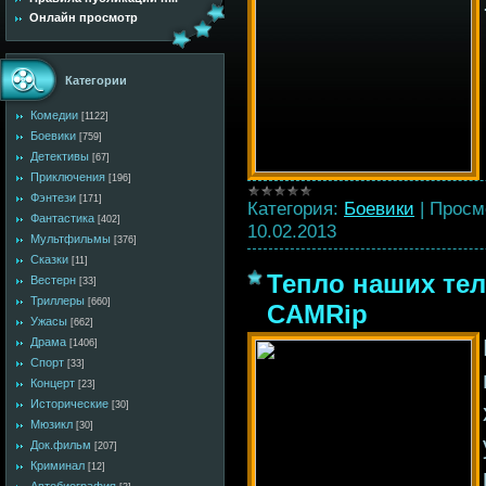
Онлайн просмотр
Категории
Комедии
[1122]
Боевики
[759]
Детективы
[67]
Приключения
[196]
Фэнтези
[171]
Категория:
Боевики
|
Просм
Фантастика
[402]
10.02.2013
Мультфильмы
[376]
Сказки
[11]
Тепло наших тел 
Вестерн
[33]
Триллеры
[660]
CAMRip
Ужасы
[662]
Драма
[1406]
Спорт
[33]
Концерт
[23]
Исторические
[30]
Мюзикл
[30]
Док.фильм
[207]
Криминал
[12]