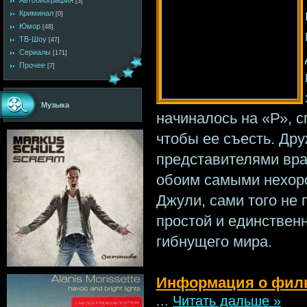
Автобиография
[3]
Криминал
[0]
Юмор
[48]
ТВ-Шоу
[47]
Сериалы
[171]
Прочее
[7]
Музыка
начиналось на «Р», с
чтобы ее съесть. Др
представителями вра
обоим самыми нехор
Джули, сами того не 
простой и единствен
гибнущего мира.
Информация о фил
...
Читать дальше »