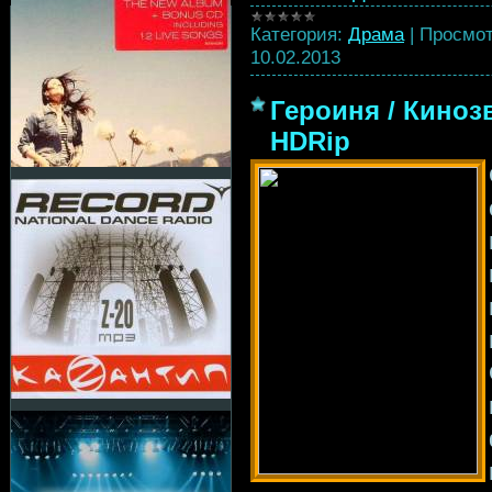
Категория:
Драма
|
Просмот
10.02.2013
Героиня / Кинозв
HDRip