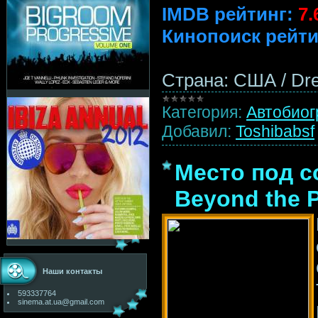
IMDB рейтинг:
7.
Кинопоиск рейти
Страна: США / D
Категория:
Автобио
Добавил:
Toshibabsf
Место под с
Beyond the P
Наши контакты
593337764
sinema.at.ua@gmail.com