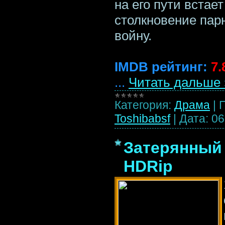
на его пути встае
столкновение пар
войну.
IMDB рейтинг:
7.
...
Читать дальше 
Категория:
Драма
|
Toshibabsf
|
Дата:
06
Затерянный о
HDRip