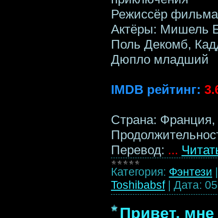
Режиссёр фильма
Актёры: Мишель Б
Поль Декомб, Кад
Дюпло младший
IMDB рейтинг:
3.
Страна: Франция,
Продолжительност
Перевод:
...
Читат
Категория:
Фэнтези
Toshibabsf
|
Дата:
05
Привет, мне 