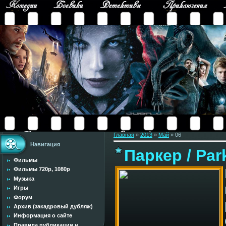
Главная
»
2013
»
Май
»
06
Навигация
Паркер / Par
Фильмы
Фильмы 720p, 1080p
Музыка
Игры
Форум
Архив (закадровый дубляж)
Информация о сайте
Правила публикации н...