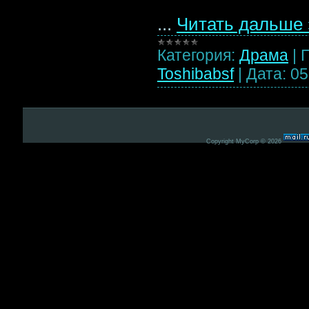
...
Читать дальше 
Категория:
Драма
|
Toshibabsf
|
Дата:
05
Copyright MyCorp © 2026