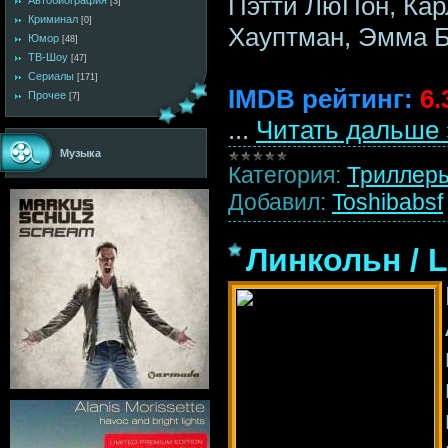
Пэтти ЛюПон, Кар
Автобиография
[3]
Криминал
[0]
Хауптман, Эмма Б
Юмор
[48]
ТВ-Шоу
[47]
Сериалы
[171]
IMDB рейтинг:
6.
Прочее
[7]
...
Читать дальше 
Музыка
Категория:
Триллер
Добавил:
Toshibabsf
Линкольн / L