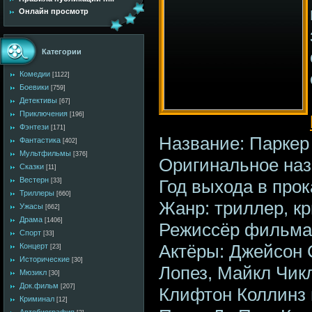
Онлайн просмотр
Категории
Комедии
[1122]
Боевики
[759]
Детективы
[67]
Приключения
[196]
Фэнтези
[171]
Название: Паркер
Фантастика
[402]
Мультфильмы
[376]
Оригинальное наз
Сказки
[11]
Вестерн
Год выхода в прок
[33]
Триллеры
[660]
Жанр: триллер, к
Ужасы
[662]
Драма
[1406]
Режиссёр фильма
Спорт
[33]
Актёры: Джейсон
Концерт
[23]
Исторические
[30]
Лопез, Майкл Чик
Мюзикл
[30]
Док.фильм
[207]
Клифтон Коллинз 
Криминал
[12]