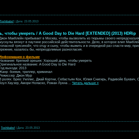
Toshibabsf
|
Дата:
23.05.2013
 чтобы умереть / A Good Day to Die Hard [EXTENDED] (2013) HDRip
Джон МакКлейн прибывает в Москву, чтобы вызволить из тюрьмы своего непредсказуем
мускулы вязнут в паутине российской действительности. Дело, в которое влип МакКл
«опасной трясиной», что отцу и сыну, чтобы выжить и в очередной раз спасти мир, пр
прежние, казалось бы, непреодолимые разногласия.
Информация о фильме
Название: Крепкий орешек: Хороший день, чтобы умереть
Оригинальное название: A Good Day to Die Hard
Год выхода: 2013
Жанр: боевик, триллер, криминал
Режиссер: Джон Мур
В ролях: Брюс Уиллис, Джай Кортни, Себастьян Кох, Юлия Снигирь, Радивойе Буквич, 
Коул Хаузер, Амори Ноласко, Роман Лукна
...
Читать дальше »
Toshibabsf
|
Дата:
23.05.2013