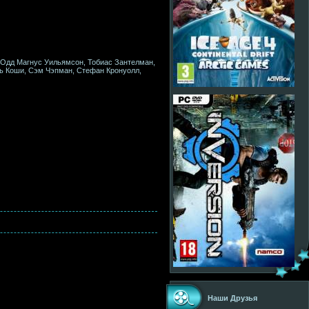
 Одд Магнус Уильямсон, Тобиас Зантелман,
ль Коши, Сэм Чэпман, Стефан Кронуолл,
Наши Друзья