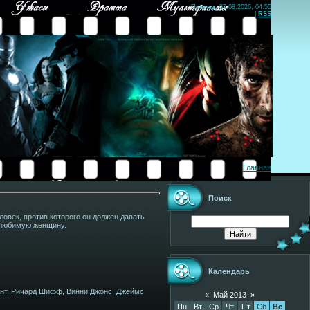
Пятница, 07.08.2026, 04:55
|
RSS
Главная
Поиск
овек, против которого он должен давать
и любимую женщину.
Календарь
ент, Ричард Шифф, Винни Джонс, Джеймс
«
Май 2013
»
Пн
Вт
Ср
Чт
Пт
Сб
Вс