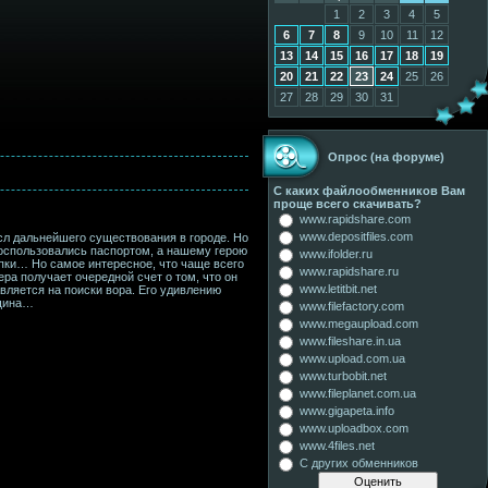
1
2
3
4
5
6
7
8
9
10
11
12
13
14
15
16
17
18
19
20
21
22
23
24
25
26
27
28
29
30
31
Опрос (на форуме)
С каких файлообменников Вам
проще всего скачивать?
www.rapidshare.com
www.depositfiles.com
сл дальнейшего существования в городе. Но
воспользовались паспортом, а нашему герою
www.ifolder.ru
купки… Но самое интересное, что чаще всего
www.rapidshare.ru
ера получает очередной счет о том, что он
www.letitbit.net
вляется на поиски вора. Его удивлению
нщина…
www.filefactory.com
www.megaupload.com
www.fileshare.in.ua
www.upload.com.ua
www.turbobit.net
www.fileplanet.com.ua
www.gigapeta.info
www.uploadbox.com
www.4files.net
С других обменников