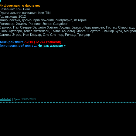
p
Информация о фильме:
Название: Кон-Тики
Оригинальное название: Kon-Tiki
Год выхода: 2012
Жанр: боевик, драма, приключения, биография, история
Режиссер: Хоаким Роннинг, Эспен Сандберг
В ролях: Пал Сверре Валхейм Хэйген, Андерс Баасмо Кристиансен, Густаф Скарсгард,
Якоб Офтебро, Агнес Киттелсен, Томас Арнольд, Йорген Бертаге, Элинор Бурк, Мануэ
Катинка Эгрес, Йен Кнауэр, Оле Слетнер, Ричард Триндер
IMDB рейтинг:
7.2/10 (12 274 голосов)
Кинопоиск рейтинг:
...
Читать дальше »
oshibabsf
|
Дата:
23.05.2013