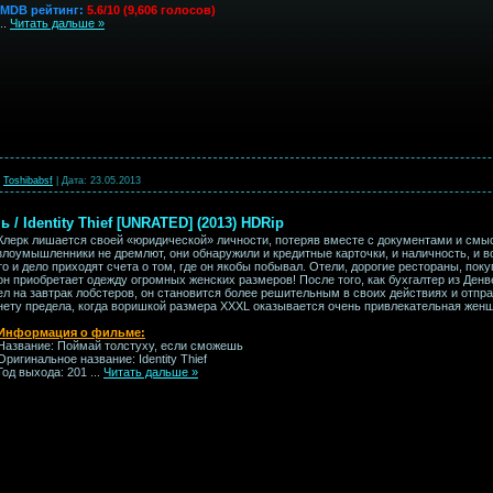
IMDB рейтинг:
5.6/10 (9,606 голосов)
...
Читать дальше »
Toshibabsf
|
Дата:
23.05.2013
/ Identity Thief [UNRATED] (2013) HDRip
Клерк лишается своей «юридической» личности, потеряв вместе с документами и смы
злоумышленники не дремлют, они обнаружили и кредитные карточки, и наличность, и 
то и дело приходят счета о том, где он якобы побывал. Отели, дорогие рестораны, по
он приобретает одежду огромных женских размеров! После того, как бухгалтер из Денв
ел на завтрак лобстеров, он становится более решительным в своих действиях и отпра
нету предела, когда воришкой размера ХХХL оказывается очень привлекательная же
Информация о фильме:
Название: Поймай толстуху, если сможешь
Оригинальное название: Identity Thief
Год выхода: 201
...
Читать дальше »