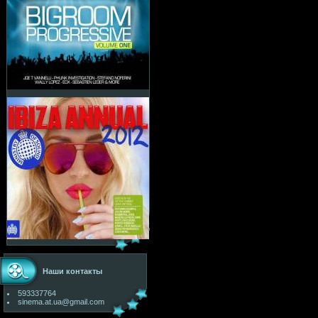
Наши контакты
593337764
sinema.at.ua@gmail.com