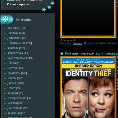
Онлайн просмотр
Категории
Комедии
[1122]
Боевики
[759]
Детективы
[67]
Приключения
Категория:
Боевики
|
Просмотров:
16074
|
Добавил:
[196]
Фэнтези
[171]
Поймай толстуху, если сможешь 
Фантастика
[402]
Мультфильмы
[376]
Сказки
[11]
Вестерн
[33]
Триллеры
[660]
Ужасы
[662]
Драма
[1406]
Спорт
[33]
Концерт
[23]
Исторические
[30]
Мюзикл
[30]
Док.фильм
[207]
Криминал
[12]