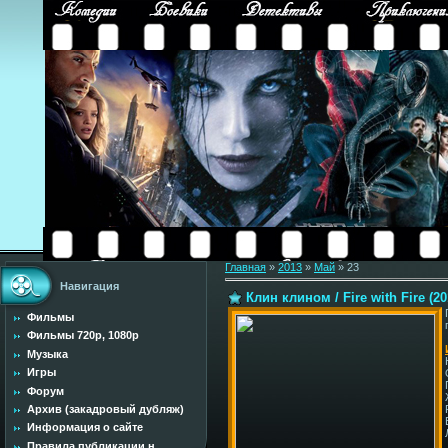
Главная
»
2013
»
Май
»
23
Навигация
Клин клином / Fire with Fire (2
Фильмы
Фильмы 720p, 1080p
Музыка
Игры
Форум
Архив (закадровый дубляж)
Информация о сайте
Правила публикации н...