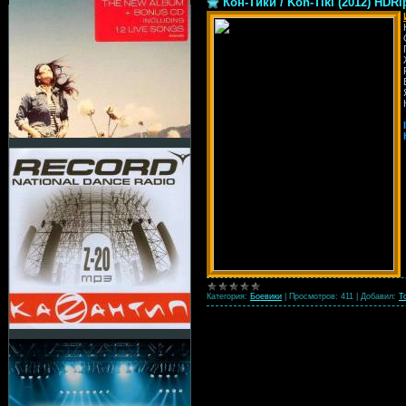
Кон-Тики / Kon-Tiki (2012) HDRi
Категория:
Боевики
|
Просмотров:
411
|
Добавил:
T