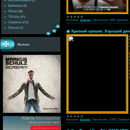
Автобиография
[3]
Криминал
[0]
Юмор
[48]
ТВ-Шоу
[47]
Категория:
Комедии
|
Просмотров:
4398
|
Добавил:
Сериалы
[171]
Прочее
[7]
Крепкий орешек: Хороший день,
Музыка
Категория:
Боевики
|
Просмотров:
31662
|
Добавил: