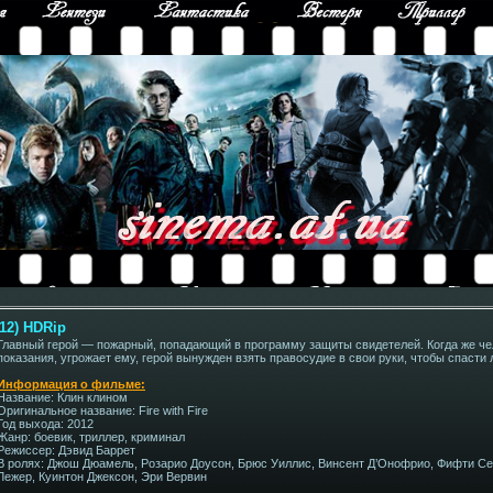
012) HDRip
Главный герой — пожарный, попадающий в программу защиты свидетелей. Когда же чел
показания, угрожает ему, герой вынужден взять правосудие в свои руки, чтобы спаст
Информация о фильме:
Название: Клин клином
Оригинальное название: Fire with Fire
Год выхода: 2012
Жанр: боевик, триллер, криминал
Режиссер: Дэвид Баррет
В ролях: Джош Дюамель, Розарио Доусон, Брюс Уиллис, Винсент Д’Онофрио, Фифти С
Лежер, Куинтон Джексон, Эри Вервин