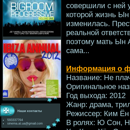
совершили с ней 
которой жизнь Ын
изменилась. Прес
реальной ответст
поэтому мать Ын 
сама...
Информация о 
Название: Не пла
Оригинальное назв
Год выхода: 2012
Жанр: драма, три
Режиссер: Ким Ён
Наши контакты
В ролях: Ю Сон, 
593337764
sinema.at.ua@gmail.com