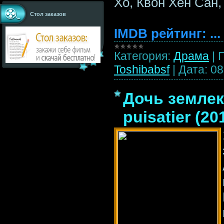
Хо, Квон Хён Сан,
Стол заказов
IMDB рейтинг:
...
Категория:
Драма
|
Toshibabsf
|
Дата:
08
Дочь землеко
puisatier (2