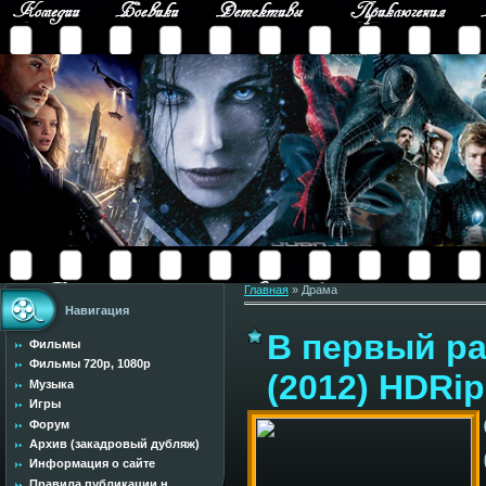
Главная
»
Драма
Навигация
В первый раз
Фильмы
Фильмы 720p, 1080p
(2012) HDRip
Музыка
Игры
Форум
Архив (закадровый дубляж)
Информация о сайте
Правила публикации н...