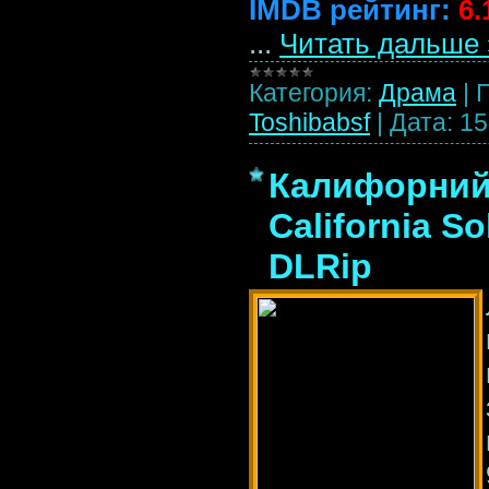
IMDB рейтинг:
6.
...
Читать дальше 
Категория:
Драма
|
Toshibabsf
|
Дата:
15
Калифорнийс
California S
DLRip