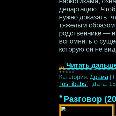
наркотиками, озн
департацию. Чтоб
нужно доказать, ч
тяжелым образом 
родственнике — и 
вспомнить о суще
которую он не вид
...
Читать дальше
Категория:
Драма
|
Toshibabsf
|
Дата:
15
Разговор (2