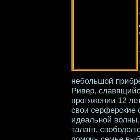
небольшой прибре
Ривер, славящийс
протяжении 12 ле
свои серферские 
идеальной волны.
талант, свободо
помочь семье выб