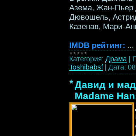
Азема, Жан-Пьер 
Дювошель, Астри
Казенав, Мари-Ан
IMDB рейтинг:
...
Категория:
Драма
|
Toshibabsf
|
Дата:
08
Давид и мада
Madame Hans