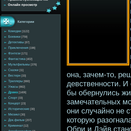
Онлайн просмотр
Категории
Комедии
[1122]
Боевики
[759]
Детективы
[67]
Приключения
[196]
Фэнтези
[171]
Фантастика
[402]
Мультфильмы
[376]
Сказки
[11]
она, зачем-то, р
Вестерн
[33]
девственности. И 
Триллеры
[660]
Ужасы
[662]
бы обернулись жи
Драма
[1406]
Спорт
[33]
замечательных мо
Концерт
[23]
они случайно не с
Исторические
[30]
Мюзикл
[30]
которую разогнал
Док.фильм
[207]
Криминал
[12]
Обри и Дэйв стан