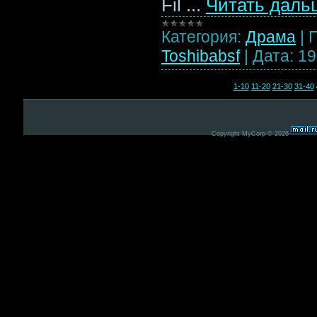
Fil
...
Читать даль
Категория:
Драма
|
Toshibabsf
|
Дата:
19
1-10
11-20
21-30
31-40
Copyright MyCorp © 2026