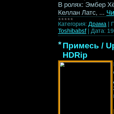
В ролях: Эмбер Хё
Келлан Латс,
...
Чи
Категория:
Драма
|
Toshibabsf
|
Дата:
19
Примесь / Up
HDRip