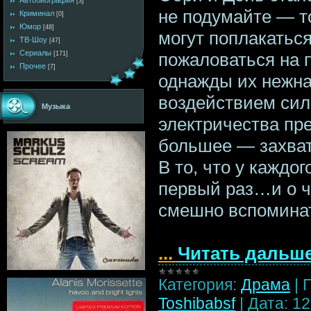
Автобиография
[3]
не подумайте — т
Криминал
[0]
Юмор
[48]
могут поплакаться
ТВ-Шоу
[47]
Сериалы
пожаловаться на 
[171]
Прочее
[7]
однажды их нежна
воздействием сил
Музыка
электричества пр
большее — захва
В то, что у каждог
первый раз…и о ч
смешно вспомина
...
Читать дальше
Категория:
Драма
|
Toshibabsf
|
Дата:
12