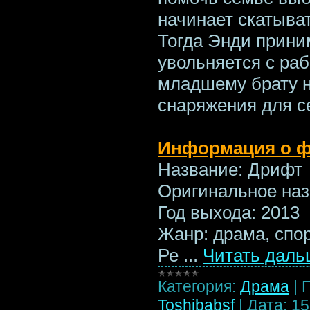
начинает скатыва
Тогда Энди прини
увольняется с раб
младшему брату н
снаряжения для с
Информация о ф
Название: Дрифт
Оригинальное назв
Год выхода: 2013
Жанр: драма, спо
Ре
...
Читать даль
Категория:
Драма
|
Toshibabsf
|
Дата:
15