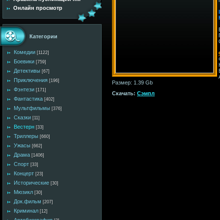
Онлайн просмотр
Категории
Комедии
[1122]
Боевики
[759]
Детективы
[67]
Приключения
[196]
Размер: 1.39 Gb
Фэнтези
[171]
Скачать:
Сэмпл
Фантастика
[402]
Мультфильмы
[376]
Сказки
[11]
Вестерн
[33]
Триллеры
[660]
Ужасы
[662]
Драма
[1406]
Спорт
[33]
Концерт
[23]
Исторические
[30]
Мюзикл
[30]
Док.фильм
[207]
Криминал
[12]