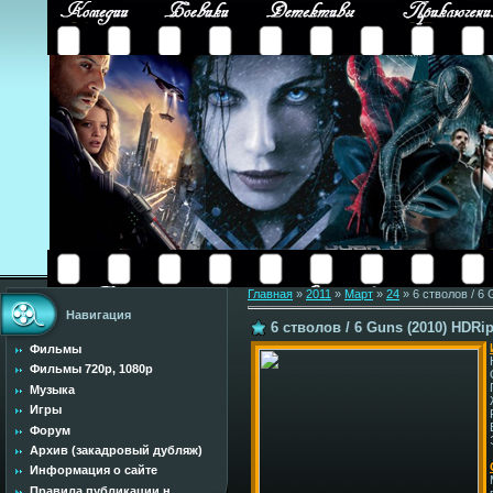
Главная
»
2011
»
Март
»
24
» 6 стволов / 6
Навигация
6 стволов / 6 Guns (2010) HDRi
Фильмы
Фильмы 720p, 1080p
Музыка
Игры
Форум
Архив (закадровый дубляж)
Информация о сайте
Правила публикации н...