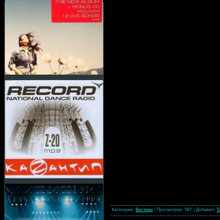
Категория
:
Вестерн
|
Просмотров
: 587 |
Добавил
:
T