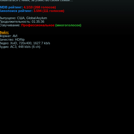
IMDB рейтинг:
4.1/10 (268 голосов)
Кинопоиск рейтинг:
3.594 (111 голосов)
Выпущено: США, Global Asylum
Продолжительность: 01:35:36
Озвучивание:
Профессиональное
(многоголосое)
Файл:
Формат: AVI
Качество: HDRip
Видео: XviD, 720x400, 1627.7 kb/s
Аудио: AC3, 448 kb/s (6 ch)