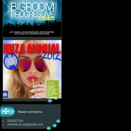
Наши контакты
593337764
sinema.at.ua@gmail.com