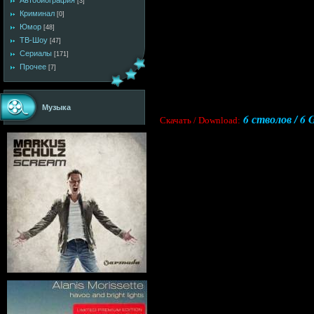
Автобиография
[3]
Криминал
[0]
Юмор
[48]
ТВ-Шоу
[47]
Сериалы
[171]
Прочее
[7]
Музыка
6 стволов / 6
Cкачать / Download: