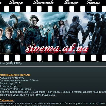
 Guns (2010) HDRip
p
Информация о фильме
Название: 6 стволов
Оригинальное название: 6 Guns
Год выхода: 2010
Жанр: вестерн
Режиссер: Шэйн Ван Дайк
В ролях: Бэрри Ван Дайк, Сэйдж Мирс, Грег Эвиган, Брайан Уиммер, Джофф Мид, Шэйн 
Эллефсон, Джонатан Нейшн, Эрин Мари Хоган
О фильме:
Молодая женщина нанимает в помощь наемника, что бы тот научил ее стрелять, таким
поквитаться с ними, за убийство своей семьи…