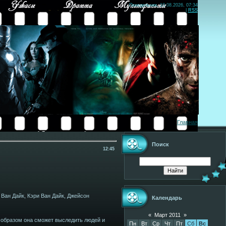
Понедельник, 10.08.2026, 07:34
|
RSS
Главная
Поиск
12:45
Ван Дайк, Кэри Ван Дайк, Джейсон
Календарь
«
Март 2011
»
 образом она сможет выследить людей и
Пн
Вт
Ср
Чт
Пт
Сб
Вс