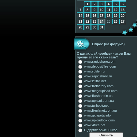
1
2
3
4
5
6
7
8
9
10
11
12
13
14
15
16
17
18
19
20
21
22
23
24
25
26
27
28
29
30
31
Опрос (на форуме)
С каких файлообменников Вам
проще всего скачивать?
www.rapidshare.com
www.depositfiles.com
www.ifolder.ru
www.rapidshare.ru
www.letitbit.net
www.filefactory.com
www.megaupload.com
www.fileshare.in.ua
www.upload.com.ua
www.turbobit.net
www.fileplanet.com.ua
www.gigapeta.info
www.uploadbox.com
www.4files.net
С других обменников