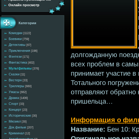
Онлайн просмотр
Категории
Комедии
[1122]
Боевики
[759]
Детективы
[67]
Приключения
[196]
долгожданную поездку
Фэнтези
[171]
всех проблем в самый
Фантастика
[402]
Мультфильмы
[376]
принимает участие в
Сказки
[11]
Вестерн
Тотального погружен
[33]
Триллеры
[660]
отправляют обратно 
Ужасы
[662]
Драма
[1406]
пришельца…
Спорт
[33]
Концерт
[23]
Исторические
[30]
Информация о фил
Мюзикл
[30]
Название:
Бен 10: К
Док.фильм
[207]
Криминал
[12]
Оригинальное назв