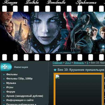
Главная
»
2013
»
Февраль
»
5
» Бен 10: Кру
Навигация
Бен 10: Крушение пришельцев / 
Фильмы
Фильмы 720p, 1080p
Музыка
Игры
Форум
Архив (закадровый дубляж)
Информация о сайте
Правила публикации н...