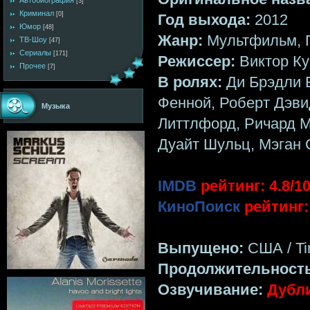
Автобиография
[3]
Криминал
[0]
Год выхода:
2012
Юмор
[48]
Жанр:
Мультфильм, 
ТВ-Шоу
[47]
Сериалы
[171]
Режиссер:
Виктор К
Прочее
[7]
В ролях:
Ди Брэдли Б
Фенной, Роберт Дэви
Музыка
Литтлфорд, Ричард М
Дуайт Шульц, Мэган
IMDB
рейтинг: 4.8/10
КиноПоиск
рейтинг: 
Выпущено:
США / Tin
Продолжительност
Озвучивание:
Дубл