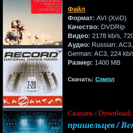
Файл
Формат:
AVI (XviD)
Качество:
DVDRip
Видео:
2178 kb/s, 72
Аудио:
Russian: AC3, 1
German: AC3, 224 kb/s
Размер:
1400 MB
Скачать:
Сэмпл
Cкачать / Download:
пришельцев / Ben