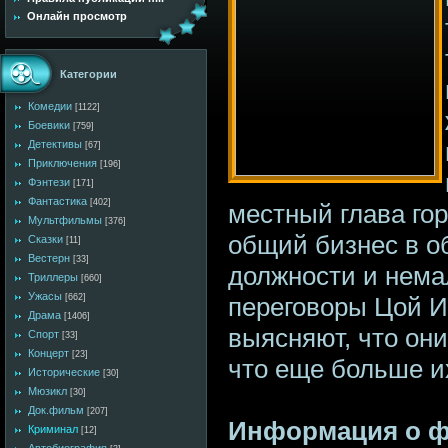
Онлайн просмотр
Категории
Комедии
[1122]
Боевики
[759]
Детективы
[67]
Приключения
[196]
Фэнтези
[171]
Фантастика
[402]
местный глава го
Мультфильмы
[376]
общий бизнес в о
Сказки
[11]
Вестерн
[33]
должности и нема
Триллеры
[660]
Ужасы
переговоры Цой И
[662]
Драма
[1406]
выясняют, что он
Спорт
[33]
Концерт
[23]
что еще больше их
Исторические
[30]
Мюзикл
[30]
Док.фильм
[207]
Информация о 
Криминал
[12]