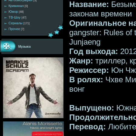
Автобиография
[3]
Название:
Безымя
Криминал
[0]
законам времени
Юмор
[48]
ТВ-Шоу
[47]
Оригинальное н
Сериалы
[171]
Прочее
[7]
gangster: Rules of
Junjaeng
Музыка
Год выхода:
201
Жанр:
триллер, к
Режиссер:
Юн Чж
В ролях:
Чхве Мин
вонг
Выпущено:
Южна
Продолжительно
Перевод:
Любител