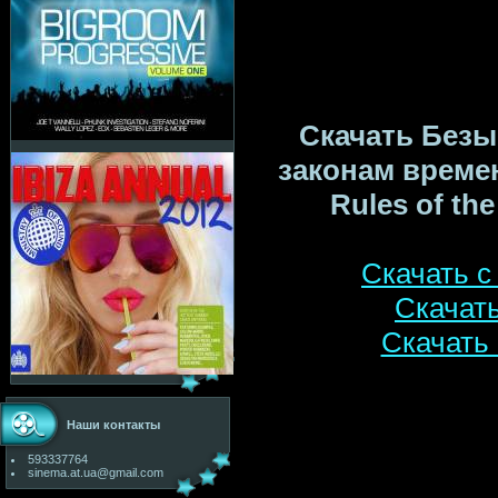
Скачать Безы
законам времен
Rules of th
Скачать 
Скачат
Скачать
Наши контакты
593337764
sinema.at.ua@gmail.com