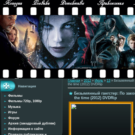
Главная
»
2012
»
Июль
»
13
» Безымянный га
the time (2012) DVDRip
Навигация
Безымянный гангстер: По закон
Фильмы
the time (2012) DVDRip
Фильмы 720p, 1080p
Музыка
Игры
Форум
Архив (закадровый дубляж)
Информация о сайте
Правила публикации н...