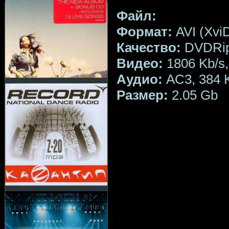
Файл:
Формат:
AVI (Xvi
Качество:
DVDRi
Bидео:
1806 Kb/s,
Aудио:
AC3, 384 K
Размер:
2.05 Gb