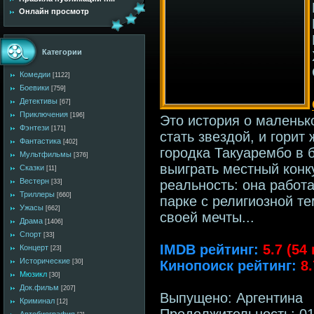
Онлайн просмотр
Категории
Комедии
[1122]
Боевики
[759]
Детективы
[67]
Приключения
[196]
Это история о маленьк
Фэнтези
[171]
стать звездой, и горит
Фантастика
[402]
городка Такуарембо в 
Мультфильмы
[376]
выиграть местный конк
Сказки
[11]
Вестерн
реальность: она работ
[33]
Триллеры
[660]
парке с религиозной те
Ужасы
[662]
своей мечты...
Драма
[1406]
Спорт
[33]
IMDB рейтинг:
5.7 (54
Концерт
[23]
Исторические
Кинопоиск рейтинг:
8
[30]
Мюзикл
[30]
Док.фильм
[207]
Выпущено: Аргентина
Криминал
[12]
Продолжительность: 01