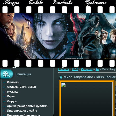
Главная
»
2011
»
Февраль
»
14
» Мисс Таку
Навигация
Мисс Такуарембо / Miss Tacuar
Фильмы
Фильмы 720p, 1080p
Музыка
Игры
Форум
Архив (закадровый дубляж)
Информация о сайте
Правила публикации н...