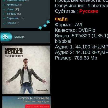
Автобиография
[3]
Озвучивание: Любитель
Криминал
[0]
Юмор
[48]
Субтитры:
Русские
ТВ-Шоу
[47]
Файл
Сериалы
[171]
Прочее
[7]
Формат: AVI
Качество: DVDRip
Видео: 592x320 (1.85:1)
Музыка
bit/pixel
Аудио 1: 44.100 kHz,MP
Аудио 2: 44.100 kHz,MP
Размер: 785.68 Mb