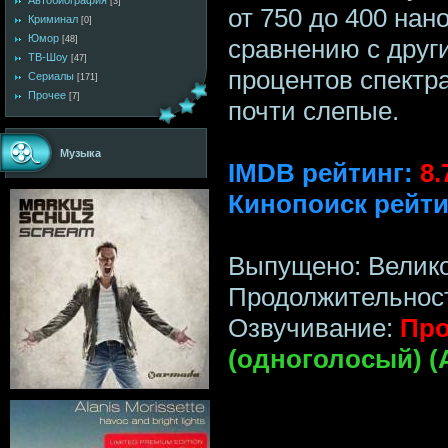
Автобиография
[3]
от 750 до 400 нан
Криминал
[0]
Юмор
сравнению с друг
[48]
ТВ-Шоу
[47]
процентов спектр
Сериалы
[171]
Прочее
[7]
почти слепые.
Музыка
IMDB рейтинг:
8.
Кинопоиск рейти
Выпущено: Велик
Продолжительност
Озвучивание:
Про
(одноголосый) (A