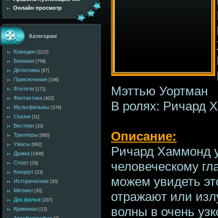
Онлайн просмотр
Категории
Комедии
[1122]
Боевики
[759]
Детективы
[67]
Приключения
[196]
Мэттью Уортман
Фэнтези
[171]
Фантастика
[402]
В ролях: Ричард 
Мультфильмы
[376]
Сказки
[11]
Вестерн
[33]
Описание:
Триллеры
[660]
Ужасы
[662]
Ричард Хаммонд 
Драма
[1406]
человеческому гла
Спорт
[33]
Концерт
[23]
можем увидеть эт
Исторические
[30]
Мюзикл
[30]
отражают или изл
Док.фильм
[207]
волны в очень уз
Криминал
[12]