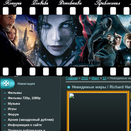
Главная
»
2011
»
Март
»
12
» Невидимые мир
Навигация
Невидимые миры / Richard Ham
Фильмы
Фильмы 720p, 1080p
Музыка
Игры
Форум
Архив (закадровый дубляж)
Информация о сайте
Правила публикации н...