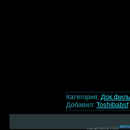
Категория
:
Док.фил
Добавил
:
Toshibabsf
Copyright MyCorp © 2026