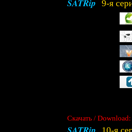
SATRip
9-я сер
Скачать / Download:
SATRip
10-я се