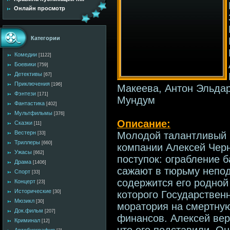
Онлайн просмотр
Категории
Комедии
[1122]
Боевики
[759]
Детективы
[67]
Приключения
[196]
Макеева, Антон Эльдар
Фэнтези
[171]
Мундум
Фантастика
[402]
Мультфильмы
[376]
Описание:
Сказки
[11]
Вестерн
Молодой талантливый 
[33]
Триллеры
[660]
компании Алексей Чер
Ужасы
[662]
поступок: ограбление 
Драма
[1406]
сажают в тюрьму непод
Спорт
[33]
содержится его родной
Концерт
[23]
Исторические
которого Государствен
[30]
Мюзикл
[30]
моратория на смертную
Док.фильм
[207]
финансов. Алексей вер
Криминал
[12]
что его подставили. Он