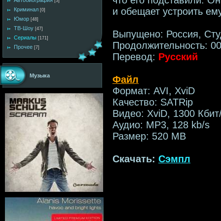
Автобиография
[3]
и обещает устроить ему
Криминал
[0]
Юмор
[48]
ТВ-Шоу
[47]
Выпущено: Россия, Сту
Сериалы
[171]
Продолжительность: 00
Прочее
[7]
Перевод:
Русский
Музыка
Файл
Формат: AVI, XviD
Качество: SATRip
Видео: XviD, 1300 Кбит
Аудио: MP3, 128 kb/s
Размер: 520 MB
Скачать:
Сэмпл