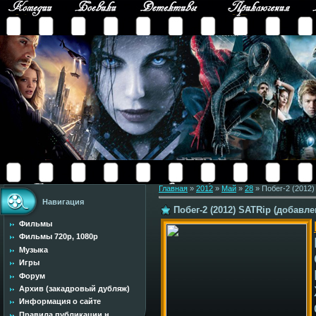
Главная
»
2012
»
Май
»
28
» Побег-2 (2012)
Навигация
Побег-2 (2012) SATRip (добавле
Фильмы
Фильмы 720p, 1080p
Музыка
Игры
Форум
Архив (закадровый дубляж)
Информация о сайте
Правила публикации н...