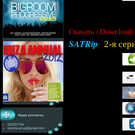
Скачать / Download:
SATRip
2-я сер
Наши контакты
593337764
sinema.at.ua@gmail.com